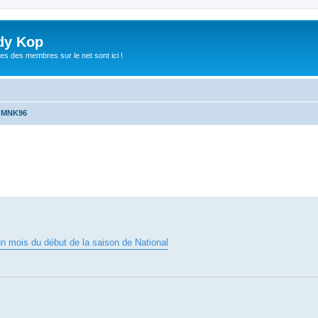
dy Kop
es des membres sur le net sont ici !
u MNK96
che avancée
 mois du début de la saison de National