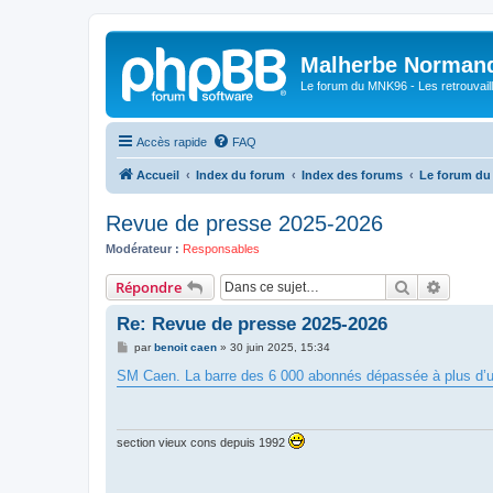
Malherbe Norman
Le forum du MNK96 - Les retrouvaill
Accès rapide
FAQ
Accueil
Index du forum
Index des forums
Le forum d
Revue de presse 2025-2026
Modérateur :
Responsables
Rechercher
Recher
Répondre
Re: Revue de presse 2025-2026
M
par
benoit caen
»
30 juin 2025, 15:34
e
s
SM Caen. La barre des 6 000 abonnés dépassée à plus d’un
s
a
g
e
section vieux cons depuis 1992