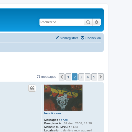
Rechercher
Recherche avancé
S’enregistrer
Connexion
1
2
3
4
5
Précédente
Suivante
71 messages
benoit caen
Messages :
5728
Enregistré le :
02 déc. 2008, 13:38
Membre du MNK96 :
Oui
Localisation :
derrière mon appareil