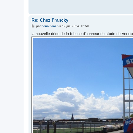
Re: Chez Francky
M
par
benoit caen
»
12 juil. 2024, 15:50
e
s
la nouvelle déco de la tribune d'honneur du stade de Venoi
s
a
g
e