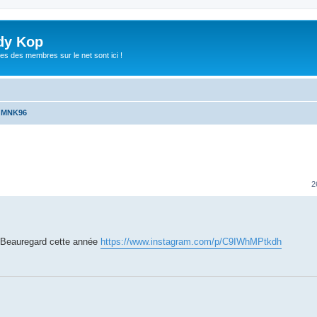
dy Kop
es des membres sur le net sont ici !
u MNK96
che avancée
2
à Beauregard cette année
https://www.instagram.com/p/C9IWhMPtkdh