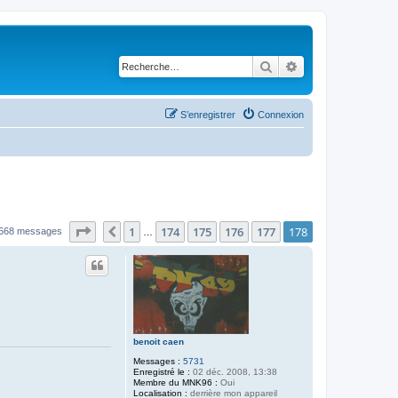
Rechercher
Recherche avancé
S’enregistrer
Connexion
Page
178
sur
178
1
174
175
176
177
178
Précédente
668 messages
…
benoit caen
Messages :
5731
Enregistré le :
02 déc. 2008, 13:38
Membre du MNK96 :
Oui
Localisation :
derrière mon appareil