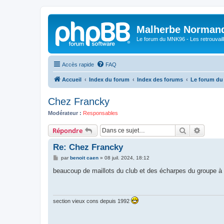
Malherbe Norman
Le forum du MNK96 - Les retrouvaill
Accès rapide
FAQ
Accueil
Index du forum
Index des forums
Le forum d
Chez Francky
Modérateur :
Responsables
Rechercher
Recher
Répondre
Re: Chez Francky
M
par
benoit caen
»
08 juil. 2024, 18:12
e
s
beaucoup de maillots du club et des écharpes du groupe 
s
a
g
e
section vieux cons depuis 1992