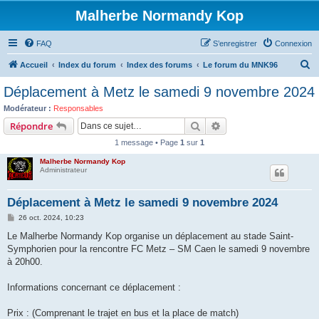
Malherbe Normandy Kop
FAQ
S’enregistrer
Connexion
R
Accueil
Index du forum
Index des forums
Le forum du MNK96
e
Déplacement à Metz le samedi 9 novembre 2024
c
Modérateur :
Responsables
h
Rechercher
Recherche avancée
Répondre
e
1 message • Page
1
sur
1
r
Malherbe Normandy Kop
c
Administrateur
h
Déplacement à Metz le samedi 9 novembre 2024
e
M
26 oct. 2024, 10:23
r
e
s
Le Malherbe Normandy Kop organise un déplacement au stade Saint-
s
Symphorien pour la rencontre FC Metz – SM Caen le samedi 9 novembre
a
g
à 20h00.
e
Informations concernant ce déplacement :
Prix : (Comprenant le trajet en bus et la place de match)