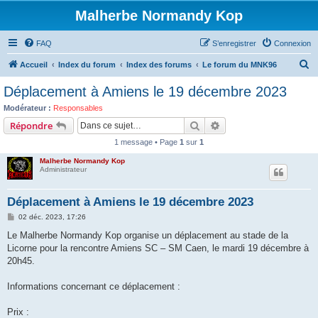
Malherbe Normandy Kop
FAQ
S’enregistrer
Connexion
R
Accueil
Index du forum
Index des forums
Le forum du MNK96
e
Déplacement à Amiens le 19 décembre 2023
c
Modérateur :
Responsables
h
Rechercher
Recherche avancée
Répondre
e
1 message • Page
1
sur
1
r
Malherbe Normandy Kop
c
Administrateur
h
Déplacement à Amiens le 19 décembre 2023
e
M
02 déc. 2023, 17:26
r
e
s
Le Malherbe Normandy Kop organise un déplacement au stade de la
s
Licorne pour la rencontre Amiens SC – SM Caen, le mardi 19 décembre à
a
g
20h45.
e
Informations concernant ce déplacement :
Prix :