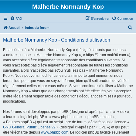
Malherbe Normandy Kop
FAQ
S’enregistrer
Connexion
R
Accueil
Index du forum
e
Malherbe Normandy Kop - Conditions d’utilisation
c
h
En accédant à « Malherbe Normandy Kop » (désigné ci-après par « nous »,
« notre », « nos », « Malherbe Normandy Kop », « https://forum.mnk96.com »),
e
vous acceptez d’être légalement responsable des conditions suivantes. Si
r
vous n’acceptez pas d’être légalement responsable de toutes les conditions
suivantes, alors n’accédez pas et/ou n’utilisez pas « Malherbe Normandy
c
Kop ». Nous pouvons modifier celles-ci à n’importe quel moment et nous
h
ferons tout pour que vous en soyez informé, bien qu’il soit prudent de vérifier
régulièrement celles-ci par vous-même. Si vous continuez d’utiliser « Malherbe
e
Normandy Kop » alors que des changements ont été effectués, vous acceptez
r
d’être légalement responsable des conditions découlant des mises à jour et/ou
modifications.
Nos forums sont développés par phpBB (désigné ci-après par « ils », « eux »,
« leur », « logiciel phpBB », « www.phpbb.com », « phpBB Limited »,
« Équipes phpBB ») qui est un script libre de forum, déclaré sous la licence «
GNU General Public License v2
» (désigné ci-après par « GPL ») et qui peut
être téléchargé depuis
www.phpbb.com
. Le logiciel phpBB facilite seulement