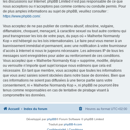
les discussions sur Internet. phpBB Limited n’est pas responsable de ce que
nous acceptons ou n’acceptons pas comme contenu ou conduite permis. Pour
de plus amples informations au sujet de phpBB, veuillez consulter :
https://www.phpbb.com/
.
Vous acceptez de ne pas publier de contenu abusif, obscène, vulgaire,
diffamatoire, choquant, menaçant, à caractère sexuel ou tout autre contenu qui
peut transgresser les lois de votre pays, du pays où « Malherbe Normandy
Kop » est hébergé ou les lois internationales. Le faire peut vous mener à un
bannissement immédiat et permanent, avec une notification à votre fournisseur
d’accès à Internet si nous le jugeons nécessaire. Les adresses IP de tous les
messages sont enregistrées pour aider au renforcement de ces conditions.
Vous acceptez que « Malherbe Normandy Kop » supprime, modifie, déplace
ou verrouille n’importe quel sujet lorsque nous estimons que cela est
nécessaire. En tant que membre, vous acceptez que toutes les informations
que vous avez saisies soient stockées dans notre base de données. Bien que
ces informations ne soient pas diffusées à une tierce partie sans votre
consentement, ni « Malherbe Normandy Kop », ni phpBB ne pourront être
tenus comme responsables en cas de tentative de piratage visant à
compromettre les données.
Accueil
Index du forum
Heures au format
UTC+02:00
Développé par
phpBB
® Forum Software © phpBB Limited
Traduit par
phpBB-fr.com
Confidentialité
|
Conditions