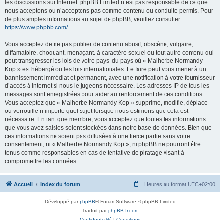
les discussions sur Internet. phpBB Limited n’est pas responsable de ce que
nous acceptons ou n’acceptons pas comme contenu ou conduite permis. Pour
de plus amples informations au sujet de phpBB, veuillez consulter :
https://www.phpbb.com/
.
Vous acceptez de ne pas publier de contenu abusif, obscène, vulgaire,
diffamatoire, choquant, menaçant, à caractère sexuel ou tout autre contenu qui
peut transgresser les lois de votre pays, du pays où « Malherbe Normandy
Kop » est hébergé ou les lois internationales. Le faire peut vous mener à un
bannissement immédiat et permanent, avec une notification à votre fournisseur
d’accès à Internet si nous le jugeons nécessaire. Les adresses IP de tous les
messages sont enregistrées pour aider au renforcement de ces conditions.
Vous acceptez que « Malherbe Normandy Kop » supprime, modifie, déplace
ou verrouille n’importe quel sujet lorsque nous estimons que cela est
nécessaire. En tant que membre, vous acceptez que toutes les informations
que vous avez saisies soient stockées dans notre base de données. Bien que
ces informations ne soient pas diffusées à une tierce partie sans votre
consentement, ni « Malherbe Normandy Kop », ni phpBB ne pourront être
tenus comme responsables en cas de tentative de piratage visant à
compromettre les données.
Accueil
Index du forum
Heures au format
UTC+02:00
Développé par
phpBB
® Forum Software © phpBB Limited
Traduit par
phpBB-fr.com
Confidentialité
|
Conditions