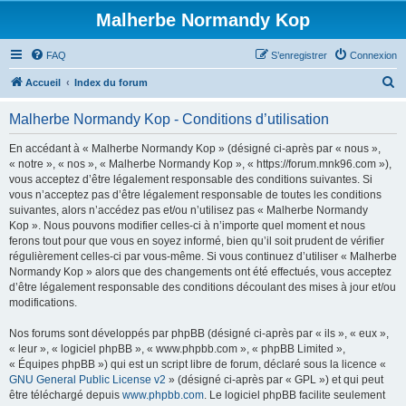
Malherbe Normandy Kop
FAQ
S’enregistrer
Connexion
R
Accueil
Index du forum
e
Malherbe Normandy Kop - Conditions d’utilisation
c
h
En accédant à « Malherbe Normandy Kop » (désigné ci-après par « nous »,
« notre », « nos », « Malherbe Normandy Kop », « https://forum.mnk96.com »),
e
vous acceptez d’être légalement responsable des conditions suivantes. Si
r
vous n’acceptez pas d’être légalement responsable de toutes les conditions
suivantes, alors n’accédez pas et/ou n’utilisez pas « Malherbe Normandy
c
Kop ». Nous pouvons modifier celles-ci à n’importe quel moment et nous
h
ferons tout pour que vous en soyez informé, bien qu’il soit prudent de vérifier
régulièrement celles-ci par vous-même. Si vous continuez d’utiliser « Malherbe
e
Normandy Kop » alors que des changements ont été effectués, vous acceptez
r
d’être légalement responsable des conditions découlant des mises à jour et/ou
modifications.
Nos forums sont développés par phpBB (désigné ci-après par « ils », « eux »,
« leur », « logiciel phpBB », « www.phpbb.com », « phpBB Limited »,
« Équipes phpBB ») qui est un script libre de forum, déclaré sous la licence «
GNU General Public License v2
» (désigné ci-après par « GPL ») et qui peut
être téléchargé depuis
www.phpbb.com
. Le logiciel phpBB facilite seulement