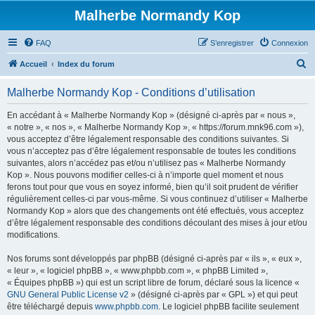
Malherbe Normandy Kop
FAQ
S’enregistrer
Connexion
R
Accueil
Index du forum
e
Malherbe Normandy Kop - Conditions d’utilisation
c
h
En accédant à « Malherbe Normandy Kop » (désigné ci-après par « nous »,
« notre », « nos », « Malherbe Normandy Kop », « https://forum.mnk96.com »),
e
vous acceptez d’être légalement responsable des conditions suivantes. Si
r
vous n’acceptez pas d’être légalement responsable de toutes les conditions
suivantes, alors n’accédez pas et/ou n’utilisez pas « Malherbe Normandy
c
Kop ». Nous pouvons modifier celles-ci à n’importe quel moment et nous
h
ferons tout pour que vous en soyez informé, bien qu’il soit prudent de vérifier
régulièrement celles-ci par vous-même. Si vous continuez d’utiliser « Malherbe
e
Normandy Kop » alors que des changements ont été effectués, vous acceptez
r
d’être légalement responsable des conditions découlant des mises à jour et/ou
modifications.
Nos forums sont développés par phpBB (désigné ci-après par « ils », « eux »,
« leur », « logiciel phpBB », « www.phpbb.com », « phpBB Limited »,
« Équipes phpBB ») qui est un script libre de forum, déclaré sous la licence «
GNU General Public License v2
» (désigné ci-après par « GPL ») et qui peut
être téléchargé depuis
www.phpbb.com
. Le logiciel phpBB facilite seulement