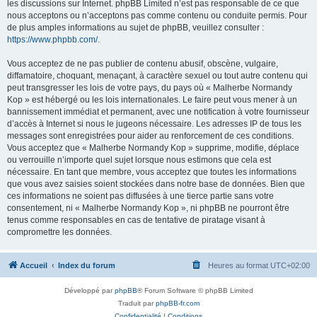
les discussions sur Internet. phpBB Limited n’est pas responsable de ce que
nous acceptons ou n’acceptons pas comme contenu ou conduite permis. Pour
de plus amples informations au sujet de phpBB, veuillez consulter :
https://www.phpbb.com/
.
Vous acceptez de ne pas publier de contenu abusif, obscène, vulgaire,
diffamatoire, choquant, menaçant, à caractère sexuel ou tout autre contenu qui
peut transgresser les lois de votre pays, du pays où « Malherbe Normandy
Kop » est hébergé ou les lois internationales. Le faire peut vous mener à un
bannissement immédiat et permanent, avec une notification à votre fournisseur
d’accès à Internet si nous le jugeons nécessaire. Les adresses IP de tous les
messages sont enregistrées pour aider au renforcement de ces conditions.
Vous acceptez que « Malherbe Normandy Kop » supprime, modifie, déplace
ou verrouille n’importe quel sujet lorsque nous estimons que cela est
nécessaire. En tant que membre, vous acceptez que toutes les informations
que vous avez saisies soient stockées dans notre base de données. Bien que
ces informations ne soient pas diffusées à une tierce partie sans votre
consentement, ni « Malherbe Normandy Kop », ni phpBB ne pourront être
tenus comme responsables en cas de tentative de piratage visant à
compromettre les données.
Accueil
Index du forum
Heures au format
UTC+02:00
Développé par
phpBB
® Forum Software © phpBB Limited
Traduit par
phpBB-fr.com
Confidentialité
|
Conditions