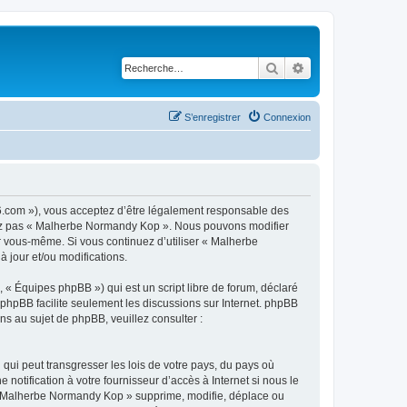
Rechercher
Recherche avancé
S’enregistrer
Connexion
6.com »), vous acceptez d’être légalement responsable des
lisez pas « Malherbe Normandy Kop ». Nous pouvons modifier
ar vous-même. Si vous continuez d’utiliser « Malherbe
jour et/ou modifications.
 « Équipes phpBB ») qui est un script libre de forum, déclaré
l phpBB facilite seulement les discussions sur Internet. phpBB
 au sujet de phpBB, veuillez consulter :
qui peut transgresser les lois de votre pays, du pays où
tification à votre fournisseur d’accès à Internet si nous le
 « Malherbe Normandy Kop » supprime, modifie, déplace ou