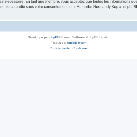
 est nécessaire. En tant que membre, vous acceptez que toutes les informations qu
 une tierce partie sans votre consentement, ni « Malherbe Normandy Kop », ni php
Développé par
phpBB
® Forum Software © phpBB Limited
Traduit par
phpBB-fr.com
Confidentialité
|
Conditions