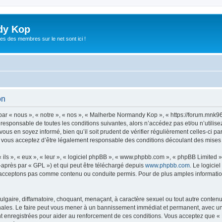
dy Kop
es des membres sur le net sont ici !
on
r « nous », « notre », « nos », « Malherbe Normandy Kop », « https://forum.mnk9
t responsable de toutes les conditions suivantes, alors n’accédez pas et/ou n’uti
vous en soyez informé, bien qu’il soit prudent de vérifier régulièrement celles-ci p
ous acceptez d’être légalement responsable des conditions découlant des mises à 
ls », « eux », « leur », « logiciel phpBB », « www.phpbb.com », « phpBB Limited »,
-après par « GPL ») et qui peut être téléchargé depuis
www.phpbb.com
. Le logicie
acceptons pas comme contenu ou conduite permis. Pour de plus amples informations
lgaire, diffamatoire, choquant, menaçant, à caractère sexuel ou tout autre contenu 
les. Le faire peut vous mener à un bannissement immédiat et permanent, avec une no
t enregistrées pour aider au renforcement de ces conditions. Vous acceptez que