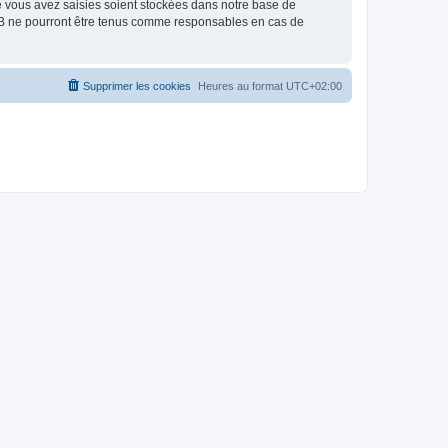
e vous avez saisies soient stockées dans notre base de
BB ne pourront être tenus comme responsables en cas de
Supprimer les cookies
Heures au format
UTC+02:00