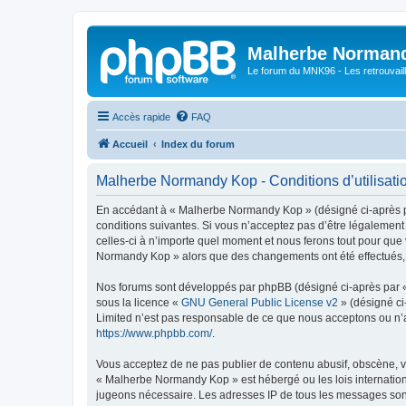
Malherbe Norman
Le forum du MNK96 - Les retrouvaill
Accès rapide
FAQ
Accueil
Index du forum
Malherbe Normandy Kop - Conditions d’utilisati
En accédant à « Malherbe Normandy Kop » (désigné ci-après pa
conditions suivantes. Si vous n’acceptez pas d’être légalemen
celles-ci à n’importe quel moment et nous ferons tout pour que 
Normandy Kop » alors que des changements ont été effectués, v
Nos forums sont développés par phpBB (désigné ci-après par « i
sous la licence «
GNU General Public License v2
» (désigné ci
Limited n’est pas responsable de ce que nous acceptons ou n’
https://www.phpbb.com/
.
Vous acceptez de ne pas publier de contenu abusif, obscène, vu
« Malherbe Normandy Kop » est hébergé ou les lois internationa
jugeons nécessaire. Les adresses IP de tous les messages son