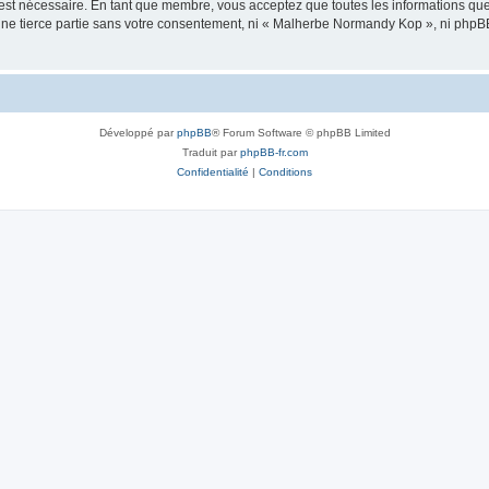
 est nécessaire. En tant que membre, vous acceptez que toutes les informations qu
 une tierce partie sans votre consentement, ni « Malherbe Normandy Kop », ni php
Développé par
phpBB
® Forum Software © phpBB Limited
Traduit par
phpBB-fr.com
Confidentialité
|
Conditions