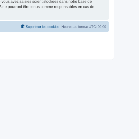
e vous avez saisies soient stockées dans notre base de
BB ne pourront être tenus comme responsables en cas de
Supprimer les cookies
Heures au format
UTC+02:00