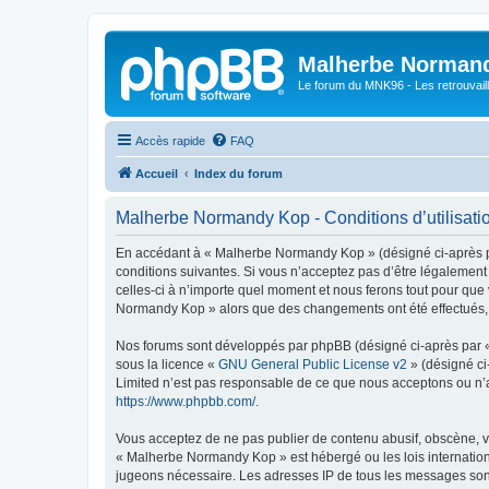
Malherbe Norman
Le forum du MNK96 - Les retrouvaill
Accès rapide
FAQ
Accueil
Index du forum
Malherbe Normandy Kop - Conditions d’utilisati
En accédant à « Malherbe Normandy Kop » (désigné ci-après pa
conditions suivantes. Si vous n’acceptez pas d’être légalemen
celles-ci à n’importe quel moment et nous ferons tout pour que 
Normandy Kop » alors que des changements ont été effectués, v
Nos forums sont développés par phpBB (désigné ci-après par « i
sous la licence «
GNU General Public License v2
» (désigné ci
Limited n’est pas responsable de ce que nous acceptons ou n’
https://www.phpbb.com/
.
Vous acceptez de ne pas publier de contenu abusif, obscène, vu
« Malherbe Normandy Kop » est hébergé ou les lois internationa
jugeons nécessaire. Les adresses IP de tous les messages son