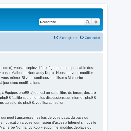
Rechercher
Recherche avancé
S’enregistrer
Connexion
6.com »), vous acceptez d’être légalement responsable des
lisez pas « Malherbe Normandy Kop ». Nous pouvons modifier
ar vous-même. Si vous continuez d’utiliser « Malherbe
jour et/ou modifications.
 « Équipes phpBB ») qui est un script libre de forum, déclaré
l phpBB facilite seulement les discussions sur Internet. phpBB
 au sujet de phpBB, veuillez consulter :
qui peut transgresser les lois de votre pays, du pays où
tification à votre fournisseur d’accès à Internet si nous le
 « Malherbe Normandy Kop » supprime, modifie, déplace ou