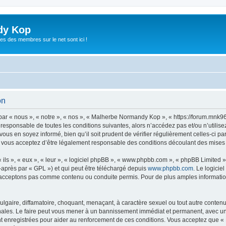
dy Kop
es des membres sur le net sont ici !
on
r « nous », « notre », « nos », « Malherbe Normandy Kop », « https://forum.mnk9
t responsable de toutes les conditions suivantes, alors n’accédez pas et/ou n’uti
vous en soyez informé, bien qu’il soit prudent de vérifier régulièrement celles-ci p
ous acceptez d’être légalement responsable des conditions découlant des mises à 
ls », « eux », « leur », « logiciel phpBB », « www.phpbb.com », « phpBB Limited »,
-après par « GPL ») et qui peut être téléchargé depuis
www.phpbb.com
. Le logicie
acceptons pas comme contenu ou conduite permis. Pour de plus amples informations
lgaire, diffamatoire, choquant, menaçant, à caractère sexuel ou tout autre contenu 
les. Le faire peut vous mener à un bannissement immédiat et permanent, avec une no
t enregistrées pour aider au renforcement de ces conditions. Vous acceptez que