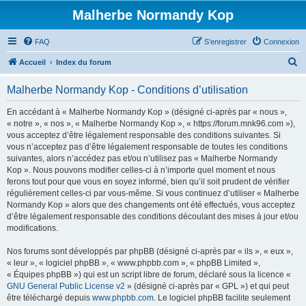
Malherbe Normandy Kop
FAQ
S’enregistrer
Connexion
R
Accueil
Index du forum
e
Malherbe Normandy Kop - Conditions d’utilisation
c
h
En accédant à « Malherbe Normandy Kop » (désigné ci-après par « nous »,
« notre », « nos », « Malherbe Normandy Kop », « https://forum.mnk96.com »),
e
vous acceptez d’être légalement responsable des conditions suivantes. Si
r
vous n’acceptez pas d’être légalement responsable de toutes les conditions
suivantes, alors n’accédez pas et/ou n’utilisez pas « Malherbe Normandy
c
Kop ». Nous pouvons modifier celles-ci à n’importe quel moment et nous
h
ferons tout pour que vous en soyez informé, bien qu’il soit prudent de vérifier
régulièrement celles-ci par vous-même. Si vous continuez d’utiliser « Malherbe
e
Normandy Kop » alors que des changements ont été effectués, vous acceptez
r
d’être légalement responsable des conditions découlant des mises à jour et/ou
modifications.
Nos forums sont développés par phpBB (désigné ci-après par « ils », « eux »,
« leur », « logiciel phpBB », « www.phpbb.com », « phpBB Limited »,
« Équipes phpBB ») qui est un script libre de forum, déclaré sous la licence «
GNU General Public License v2
» (désigné ci-après par « GPL ») et qui peut
être téléchargé depuis
www.phpbb.com
. Le logiciel phpBB facilite seulement