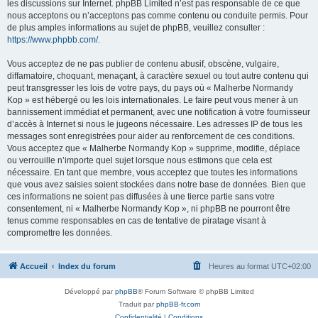
les discussions sur Internet. phpBB Limited n’est pas responsable de ce que
nous acceptons ou n’acceptons pas comme contenu ou conduite permis. Pour
de plus amples informations au sujet de phpBB, veuillez consulter :
https://www.phpbb.com/
.
Vous acceptez de ne pas publier de contenu abusif, obscène, vulgaire,
diffamatoire, choquant, menaçant, à caractère sexuel ou tout autre contenu qui
peut transgresser les lois de votre pays, du pays où « Malherbe Normandy
Kop » est hébergé ou les lois internationales. Le faire peut vous mener à un
bannissement immédiat et permanent, avec une notification à votre fournisseur
d’accès à Internet si nous le jugeons nécessaire. Les adresses IP de tous les
messages sont enregistrées pour aider au renforcement de ces conditions.
Vous acceptez que « Malherbe Normandy Kop » supprime, modifie, déplace
ou verrouille n’importe quel sujet lorsque nous estimons que cela est
nécessaire. En tant que membre, vous acceptez que toutes les informations
que vous avez saisies soient stockées dans notre base de données. Bien que
ces informations ne soient pas diffusées à une tierce partie sans votre
consentement, ni « Malherbe Normandy Kop », ni phpBB ne pourront être
tenus comme responsables en cas de tentative de piratage visant à
compromettre les données.
Accueil
Index du forum
Heures au format
UTC+02:00
Développé par
phpBB
® Forum Software © phpBB Limited
Traduit par
phpBB-fr.com
Confidentialité
|
Conditions