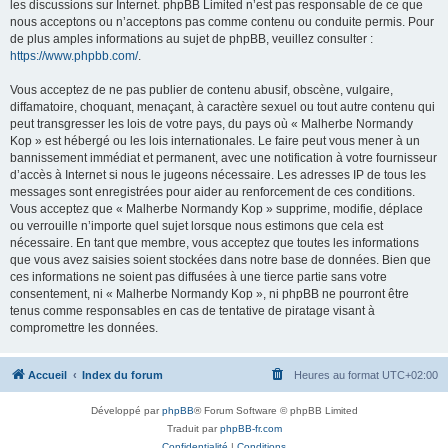
les discussions sur Internet. phpBB Limited n’est pas responsable de ce que
nous acceptons ou n’acceptons pas comme contenu ou conduite permis. Pour
de plus amples informations au sujet de phpBB, veuillez consulter :
https://www.phpbb.com/
.
Vous acceptez de ne pas publier de contenu abusif, obscène, vulgaire,
diffamatoire, choquant, menaçant, à caractère sexuel ou tout autre contenu qui
peut transgresser les lois de votre pays, du pays où « Malherbe Normandy
Kop » est hébergé ou les lois internationales. Le faire peut vous mener à un
bannissement immédiat et permanent, avec une notification à votre fournisseur
d’accès à Internet si nous le jugeons nécessaire. Les adresses IP de tous les
messages sont enregistrées pour aider au renforcement de ces conditions.
Vous acceptez que « Malherbe Normandy Kop » supprime, modifie, déplace
ou verrouille n’importe quel sujet lorsque nous estimons que cela est
nécessaire. En tant que membre, vous acceptez que toutes les informations
que vous avez saisies soient stockées dans notre base de données. Bien que
ces informations ne soient pas diffusées à une tierce partie sans votre
consentement, ni « Malherbe Normandy Kop », ni phpBB ne pourront être
tenus comme responsables en cas de tentative de piratage visant à
compromettre les données.
Accueil
Index du forum
Heures au format
UTC+02:00
Développé par
phpBB
® Forum Software © phpBB Limited
Traduit par
phpBB-fr.com
Confidentialité
|
Conditions