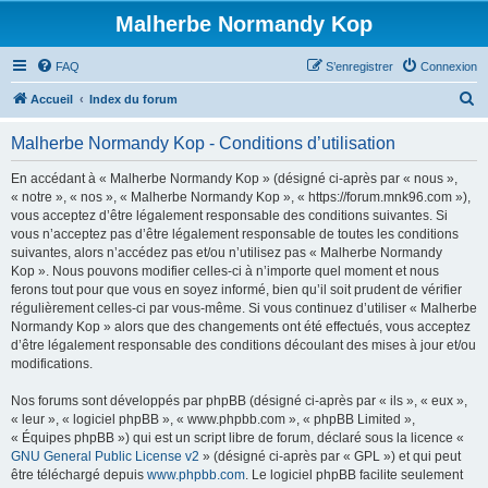
Malherbe Normandy Kop
FAQ
S’enregistrer
Connexion
R
Accueil
Index du forum
e
Malherbe Normandy Kop - Conditions d’utilisation
c
h
En accédant à « Malherbe Normandy Kop » (désigné ci-après par « nous »,
« notre », « nos », « Malherbe Normandy Kop », « https://forum.mnk96.com »),
e
vous acceptez d’être légalement responsable des conditions suivantes. Si
r
vous n’acceptez pas d’être légalement responsable de toutes les conditions
suivantes, alors n’accédez pas et/ou n’utilisez pas « Malherbe Normandy
c
Kop ». Nous pouvons modifier celles-ci à n’importe quel moment et nous
h
ferons tout pour que vous en soyez informé, bien qu’il soit prudent de vérifier
régulièrement celles-ci par vous-même. Si vous continuez d’utiliser « Malherbe
e
Normandy Kop » alors que des changements ont été effectués, vous acceptez
r
d’être légalement responsable des conditions découlant des mises à jour et/ou
modifications.
Nos forums sont développés par phpBB (désigné ci-après par « ils », « eux »,
« leur », « logiciel phpBB », « www.phpbb.com », « phpBB Limited »,
« Équipes phpBB ») qui est un script libre de forum, déclaré sous la licence «
GNU General Public License v2
» (désigné ci-après par « GPL ») et qui peut
être téléchargé depuis
www.phpbb.com
. Le logiciel phpBB facilite seulement