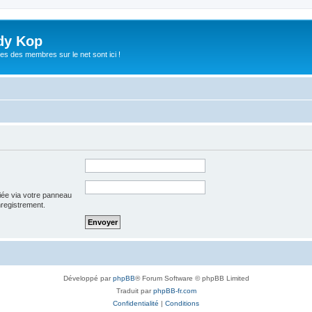
dy Kop
es des membres sur le net sont ici !
iée via votre panneau
enregistrement.
Développé par
phpBB
® Forum Software © phpBB Limited
Traduit par
phpBB-fr.com
Confidentialité
|
Conditions