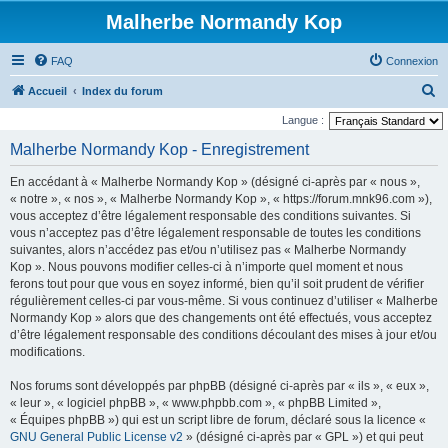
Malherbe Normandy Kop
FAQ
Connexion
R
Accueil
Index du forum
e
Langue :
c
Malherbe Normandy Kop - Enregistrement
h
En accédant à « Malherbe Normandy Kop » (désigné ci-après par « nous »,
e
« notre », « nos », « Malherbe Normandy Kop », « https://forum.mnk96.com »),
r
vous acceptez d’être légalement responsable des conditions suivantes. Si
vous n’acceptez pas d’être légalement responsable de toutes les conditions
c
suivantes, alors n’accédez pas et/ou n’utilisez pas « Malherbe Normandy
h
Kop ». Nous pouvons modifier celles-ci à n’importe quel moment et nous
e
ferons tout pour que vous en soyez informé, bien qu’il soit prudent de vérifier
régulièrement celles-ci par vous-même. Si vous continuez d’utiliser « Malherbe
r
Normandy Kop » alors que des changements ont été effectués, vous acceptez
d’être légalement responsable des conditions découlant des mises à jour et/ou
modifications.
Nos forums sont développés par phpBB (désigné ci-après par « ils », « eux »,
« leur », « logiciel phpBB », « www.phpbb.com », « phpBB Limited »,
« Équipes phpBB ») qui est un script libre de forum, déclaré sous la licence «
GNU General Public License v2
» (désigné ci-après par « GPL ») et qui peut