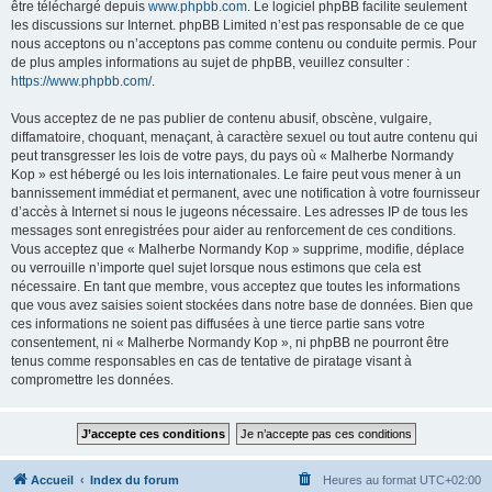
être téléchargé depuis
www.phpbb.com
. Le logiciel phpBB facilite seulement
les discussions sur Internet. phpBB Limited n’est pas responsable de ce que
nous acceptons ou n’acceptons pas comme contenu ou conduite permis. Pour
de plus amples informations au sujet de phpBB, veuillez consulter :
https://www.phpbb.com/
.
Vous acceptez de ne pas publier de contenu abusif, obscène, vulgaire,
diffamatoire, choquant, menaçant, à caractère sexuel ou tout autre contenu qui
peut transgresser les lois de votre pays, du pays où « Malherbe Normandy
Kop » est hébergé ou les lois internationales. Le faire peut vous mener à un
bannissement immédiat et permanent, avec une notification à votre fournisseur
d’accès à Internet si nous le jugeons nécessaire. Les adresses IP de tous les
messages sont enregistrées pour aider au renforcement de ces conditions.
Vous acceptez que « Malherbe Normandy Kop » supprime, modifie, déplace
ou verrouille n’importe quel sujet lorsque nous estimons que cela est
nécessaire. En tant que membre, vous acceptez que toutes les informations
que vous avez saisies soient stockées dans notre base de données. Bien que
ces informations ne soient pas diffusées à une tierce partie sans votre
consentement, ni « Malherbe Normandy Kop », ni phpBB ne pourront être
tenus comme responsables en cas de tentative de piratage visant à
compromettre les données.
Accueil
Index du forum
Heures au format
UTC+02:00