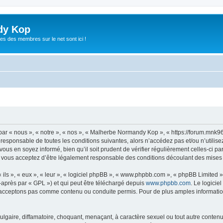
dy Kop
es des membres sur le net sont ici !
r « nous », « notre », « nos », « Malherbe Normandy Kop », « https://forum.mnk9
t responsable de toutes les conditions suivantes, alors n’accédez pas et/ou n’uti
vous en soyez informé, bien qu’il soit prudent de vérifier régulièrement celles-ci p
ous acceptez d’être légalement responsable des conditions découlant des mises à 
ls », « eux », « leur », « logiciel phpBB », « www.phpbb.com », « phpBB Limited »,
-après par « GPL ») et qui peut être téléchargé depuis
www.phpbb.com
. Le logicie
acceptons pas comme contenu ou conduite permis. Pour de plus amples informations
lgaire, diffamatoire, choquant, menaçant, à caractère sexuel ou tout autre contenu 