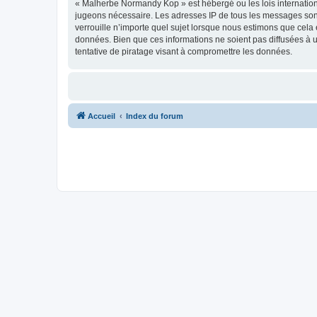
« Malherbe Normandy Kop » est hébergé ou les lois internationa
jugeons nécessaire. Les adresses IP de tous les messages son
verrouille n’importe quel sujet lorsque nous estimons que cela
données. Bien que ces informations ne soient pas diffusées à
tentative de piratage visant à compromettre les données.
Accueil
Index du forum