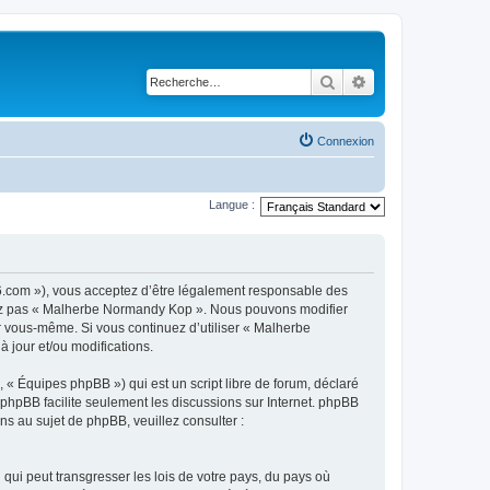
Rechercher
Recherche avancé
Connexion
Langue :
6.com »), vous acceptez d’être légalement responsable des
lisez pas « Malherbe Normandy Kop ». Nous pouvons modifier
ar vous-même. Si vous continuez d’utiliser « Malherbe
jour et/ou modifications.
 « Équipes phpBB ») qui est un script libre de forum, déclaré
l phpBB facilite seulement les discussions sur Internet. phpBB
 au sujet de phpBB, veuillez consulter :
qui peut transgresser les lois de votre pays, du pays où