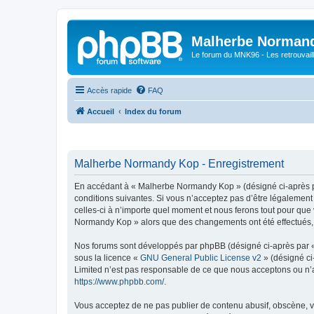
Malherbe Norman
Le forum du MNK96 - Les retrouvaill
Accès rapide
FAQ
Accueil
Index du forum
Malherbe Normandy Kop - Enregistrement
En accédant à « Malherbe Normandy Kop » (désigné ci-après pa
conditions suivantes. Si vous n’acceptez pas d’être légalemen
celles-ci à n’importe quel moment et nous ferons tout pour que 
Normandy Kop » alors que des changements ont été effectués, v
Nos forums sont développés par phpBB (désigné ci-après par « i
sous la licence «
GNU General Public License v2
» (désigné ci
Limited n’est pas responsable de ce que nous acceptons ou n’
https://www.phpbb.com/
.
Vous acceptez de ne pas publier de contenu abusif, obscène, vu