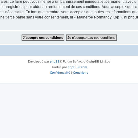
les. Le faire peut vous mener à un bannissement immédiat et permanent, avec une no
t enregistrées pour aider au renforcement de ces conditions. Vous acceptez que
 est nécessaire. En tant que membre, vous acceptez que toutes les informations qu
 une tierce partie sans votre consentement, ni « Malherbe Normandy Kop », ni php
Développé par
phpBB
® Forum Software © phpBB Limited
Traduit par
phpBB-fr.com
Confidentialité
|
Conditions