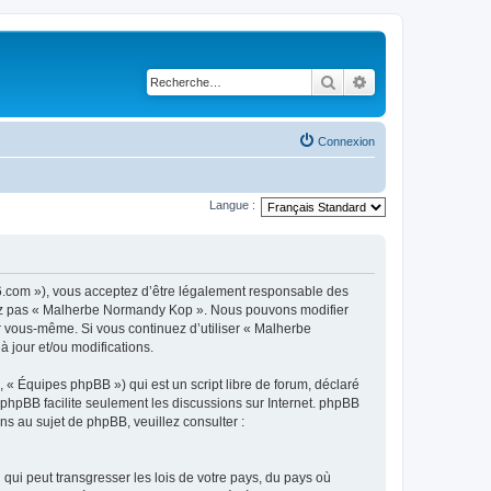
Rechercher
Recherche avancé
Connexion
Langue :
6.com »), vous acceptez d’être légalement responsable des
lisez pas « Malherbe Normandy Kop ». Nous pouvons modifier
ar vous-même. Si vous continuez d’utiliser « Malherbe
jour et/ou modifications.
 « Équipes phpBB ») qui est un script libre de forum, déclaré
l phpBB facilite seulement les discussions sur Internet. phpBB
 au sujet de phpBB, veuillez consulter :
qui peut transgresser les lois de votre pays, du pays où