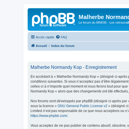
Malherbe Norman
Le forum du MNK96 - Les retrouvaill
Accès rapide
FAQ
Accueil
Index du forum
Malherbe Normandy Kop - Enregistrement
En accédant à « Malherbe Normandy Kop » (désigné ci-après pa
conditions suivantes. Si vous n’acceptez pas d’être légalemen
celles-ci à n’importe quel moment et nous ferons tout pour que 
Normandy Kop » alors que des changements ont été effectués, v
Nos forums sont développés par phpBB (désigné ci-après par « i
sous la licence «
GNU General Public License v2
» (désigné ci
Limited n’est pas responsable de ce que nous acceptons ou n’
https://www.phpbb.com/
.
Vous acceptez de ne pas publier de contenu abusif, obscène, vu