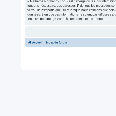
« Malherbe Normandy Kop » est hébergé ou les lois internationa
jugeons nécessaire. Les adresses IP de tous les messages son
verrouille n’importe quel sujet lorsque nous estimons que cela
données. Bien que ces informations ne soient pas diffusées à
tentative de piratage visant à compromettre les données.
Accueil
Index du forum