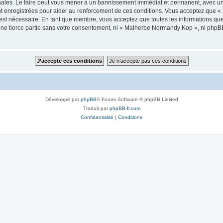
les. Le faire peut vous mener à un bannissement immédiat et permanent, avec une no
t enregistrées pour aider au renforcement de ces conditions. Vous acceptez que
 est nécessaire. En tant que membre, vous acceptez que toutes les informations qu
 une tierce partie sans votre consentement, ni « Malherbe Normandy Kop », ni php
Développé par
phpBB
® Forum Software © phpBB Limited
Traduit par
phpBB-fr.com
Confidentialité
|
Conditions