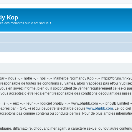
dy Kop
es des membres sur le net sont ici !
r « nous », « notre », « nos », « Malherbe Normandy Kop », « https://forum.mnk9
t responsable de toutes les conditions suivantes, alors n’accédez pas et/ou n’uti
vous en soyez informé, bien qu’il soit prudent de vérifier régulièrement celles-ci p
ous acceptez d’être légalement responsable des conditions découlant des mises à 
ls », « eux », « leur », « logiciel phpBB », « www.phpbb.com », « phpBB Limited »,
-après par « GPL ») et qui peut être téléchargé depuis
www.phpbb.com
. Le logicie
acceptons pas comme contenu ou conduite permis. Pour de plus amples informations
lgaire, diffamatoire, choquant, menaçant, à caractère sexuel ou tout autre contenu 