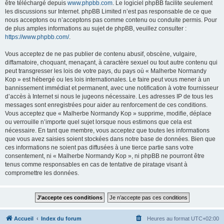
être téléchargé depuis
www.phpbb.com
. Le logiciel phpBB facilite seulement
les discussions sur Internet. phpBB Limited n’est pas responsable de ce que
nous acceptons ou n’acceptons pas comme contenu ou conduite permis. Pour
de plus amples informations au sujet de phpBB, veuillez consulter :
https://www.phpbb.com/
.
Vous acceptez de ne pas publier de contenu abusif, obscène, vulgaire,
diffamatoire, choquant, menaçant, à caractère sexuel ou tout autre contenu qui
peut transgresser les lois de votre pays, du pays où « Malherbe Normandy
Kop » est hébergé ou les lois internationales. Le faire peut vous mener à un
bannissement immédiat et permanent, avec une notification à votre fournisseur
d’accès à Internet si nous le jugeons nécessaire. Les adresses IP de tous les
messages sont enregistrées pour aider au renforcement de ces conditions.
Vous acceptez que « Malherbe Normandy Kop » supprime, modifie, déplace
ou verrouille n’importe quel sujet lorsque nous estimons que cela est
nécessaire. En tant que membre, vous acceptez que toutes les informations
que vous avez saisies soient stockées dans notre base de données. Bien que
ces informations ne soient pas diffusées à une tierce partie sans votre
consentement, ni « Malherbe Normandy Kop », ni phpBB ne pourront être
tenus comme responsables en cas de tentative de piratage visant à
compromettre les données.
Accueil
Index du forum
Heures au format
UTC+02:00