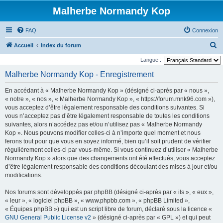
Malherbe Normandy Kop
FAQ
Connexion
R
Accueil
Index du forum
e
Langue :
c
Malherbe Normandy Kop - Enregistrement
h
En accédant à « Malherbe Normandy Kop » (désigné ci-après par « nous »,
e
« notre », « nos », « Malherbe Normandy Kop », « https://forum.mnk96.com »),
r
vous acceptez d’être légalement responsable des conditions suivantes. Si
vous n’acceptez pas d’être légalement responsable de toutes les conditions
c
suivantes, alors n’accédez pas et/ou n’utilisez pas « Malherbe Normandy
h
Kop ». Nous pouvons modifier celles-ci à n’importe quel moment et nous
e
ferons tout pour que vous en soyez informé, bien qu’il soit prudent de vérifier
régulièrement celles-ci par vous-même. Si vous continuez d’utiliser « Malherbe
r
Normandy Kop » alors que des changements ont été effectués, vous acceptez
d’être légalement responsable des conditions découlant des mises à jour et/ou
modifications.
Nos forums sont développés par phpBB (désigné ci-après par « ils », « eux »,
« leur », « logiciel phpBB », « www.phpbb.com », « phpBB Limited »,
« Équipes phpBB ») qui est un script libre de forum, déclaré sous la licence «
GNU General Public License v2
» (désigné ci-après par « GPL ») et qui peut