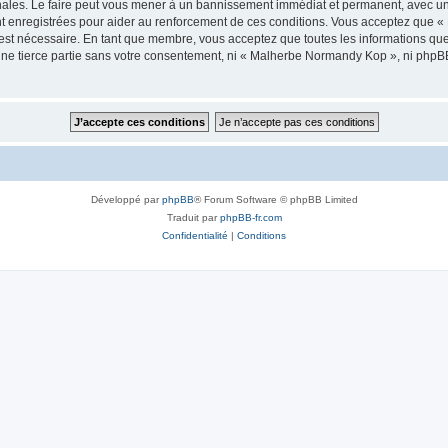
les. Le faire peut vous mener à un bannissement immédiat et permanent, avec une no
t enregistrées pour aider au renforcement de ces conditions. Vous acceptez que
 est nécessaire. En tant que membre, vous acceptez que toutes les informations qu
 une tierce partie sans votre consentement, ni « Malherbe Normandy Kop », ni php
Développé par
phpBB
® Forum Software © phpBB Limited
Traduit par
phpBB-fr.com
Confidentialité
|
Conditions