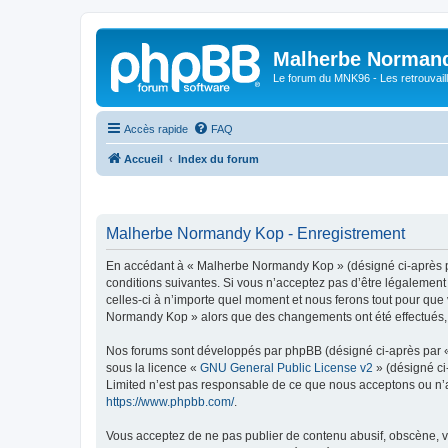
Malherbe Norman
Le forum du MNK96 - Les retrouvaill
Accès rapide
FAQ
Accueil
Index du forum
Malherbe Normandy Kop - Enregistrement
En accédant à « Malherbe Normandy Kop » (désigné ci-après pa
conditions suivantes. Si vous n’acceptez pas d’être légalemen
celles-ci à n’importe quel moment et nous ferons tout pour que 
Normandy Kop » alors que des changements ont été effectués, v
Nos forums sont développés par phpBB (désigné ci-après par « i
sous la licence «
GNU General Public License v2
» (désigné ci
Limited n’est pas responsable de ce que nous acceptons ou n’
https://www.phpbb.com/
.
Vous acceptez de ne pas publier de contenu abusif, obscène, vu