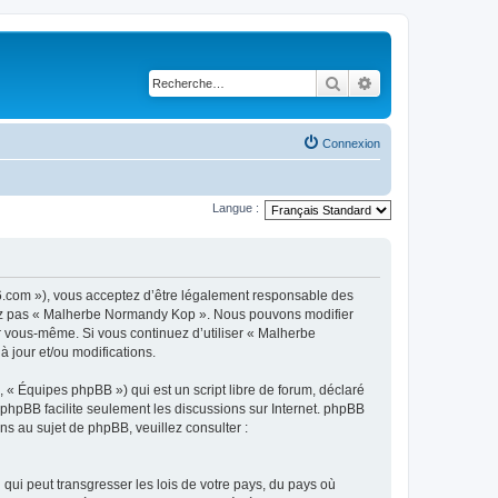
Rechercher
Recherche avancé
Connexion
Langue :
6.com »), vous acceptez d’être légalement responsable des
lisez pas « Malherbe Normandy Kop ». Nous pouvons modifier
ar vous-même. Si vous continuez d’utiliser « Malherbe
jour et/ou modifications.
 « Équipes phpBB ») qui est un script libre de forum, déclaré
l phpBB facilite seulement les discussions sur Internet. phpBB
 au sujet de phpBB, veuillez consulter :
qui peut transgresser les lois de votre pays, du pays où