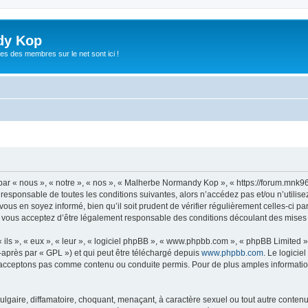
dy Kop
es des membres sur le net sont ici !
r « nous », « notre », « nos », « Malherbe Normandy Kop », « https://forum.mnk9
t responsable de toutes les conditions suivantes, alors n’accédez pas et/ou n’uti
vous en soyez informé, bien qu’il soit prudent de vérifier régulièrement celles-ci p
ous acceptez d’être légalement responsable des conditions découlant des mises à 
ls », « eux », « leur », « logiciel phpBB », « www.phpbb.com », « phpBB Limited »,
-après par « GPL ») et qui peut être téléchargé depuis
www.phpbb.com
. Le logicie
acceptons pas comme contenu ou conduite permis. Pour de plus amples informations
lgaire, diffamatoire, choquant, menaçant, à caractère sexuel ou tout autre contenu 