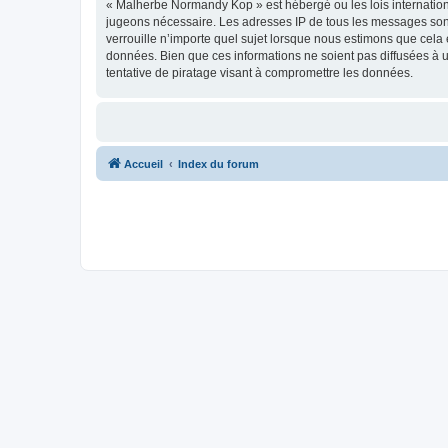
« Malherbe Normandy Kop » est hébergé ou les lois internationa
jugeons nécessaire. Les adresses IP de tous les messages son
verrouille n’importe quel sujet lorsque nous estimons que cela
données. Bien que ces informations ne soient pas diffusées à
tentative de piratage visant à compromettre les données.
Accueil
Index du forum