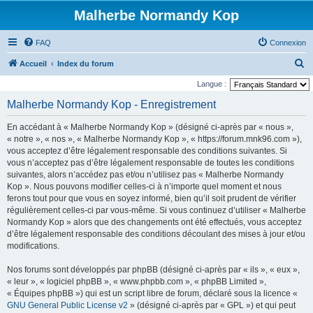
Malherbe Normandy Kop
FAQ
Connexion
R
Accueil
Index du forum
e
Langue :
c
Malherbe Normandy Kop - Enregistrement
h
En accédant à « Malherbe Normandy Kop » (désigné ci-après par « nous »,
e
« notre », « nos », « Malherbe Normandy Kop », « https://forum.mnk96.com »),
r
vous acceptez d’être légalement responsable des conditions suivantes. Si
vous n’acceptez pas d’être légalement responsable de toutes les conditions
c
suivantes, alors n’accédez pas et/ou n’utilisez pas « Malherbe Normandy
h
Kop ». Nous pouvons modifier celles-ci à n’importe quel moment et nous
e
ferons tout pour que vous en soyez informé, bien qu’il soit prudent de vérifier
régulièrement celles-ci par vous-même. Si vous continuez d’utiliser « Malherbe
r
Normandy Kop » alors que des changements ont été effectués, vous acceptez
d’être légalement responsable des conditions découlant des mises à jour et/ou
modifications.
Nos forums sont développés par phpBB (désigné ci-après par « ils », « eux »,
« leur », « logiciel phpBB », « www.phpbb.com », « phpBB Limited »,
« Équipes phpBB ») qui est un script libre de forum, déclaré sous la licence «
GNU General Public License v2
» (désigné ci-après par « GPL ») et qui peut