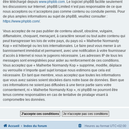
être téléchargé depuis
www.phpbb.com
. Le logiciel phpBB facilite seulement
les discussions sur Internet. phpBB Limited n’est pas responsable de ce que
nous acceptons ou n’acceptons pas comme contenu ou conduite permis. Pour
de plus amples informations au sujet de phpBB, veuillez consulter :
https://www.phpbb.com/
.
Vous acceptez de ne pas publier de contenu abusif, obscène, vulgaire,
diffamatoire, choquant, menaçant, à caractère sexuel ou tout autre contenu qui
peut transgresser les lois de votre pays, du pays où « Malherbe Normandy
Kop » est hébergé ou les lois internationales. Le faire peut vous mener à un
bannissement immédiat et permanent, avec une notification à votre fournisseur
d’accès à Internet si nous le jugeons nécessaire. Les adresses IP de tous les
messages sont enregistrées pour aider au renforcement de ces conditions.
Vous acceptez que « Malherbe Normandy Kop » supprime, modifie, déplace
ou verrouille n’importe quel sujet lorsque nous estimons que cela est
nécessaire. En tant que membre, vous acceptez que toutes les informations
que vous avez saisies soient stockées dans notre base de données. Bien que
ces informations ne soient pas diffusées à une tierce partie sans votre
consentement, ni « Malherbe Normandy Kop », ni phpBB ne pourront être
tenus comme responsables en cas de tentative de piratage visant à
compromettre les données.
Accueil
Index du forum
Heures au format
UTC+02:00