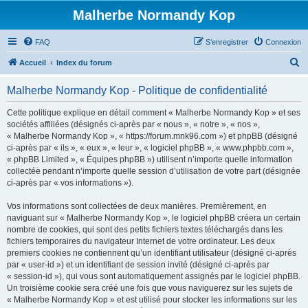
Malherbe Normandy Kop
FAQ
S’enregistrer
Connexion
R
Accueil
Index du forum
e
Malherbe Normandy Kop - Politique de confidentialité
c
h
Cette politique explique en détail comment « Malherbe Normandy Kop » et ses
sociétés affiliées (désignés ci-après par « nous », « notre », « nos »,
e
« Malherbe Normandy Kop », « https://forum.mnk96.com ») et phpBB (désigné
r
ci-après par « ils », « eux », « leur », « logiciel phpBB », « www.phpbb.com »,
« phpBB Limited », « Équipes phpBB ») utilisent n’importe quelle information
c
collectée pendant n’importe quelle session d’utilisation de votre part (désignée
h
ci-après par « vos informations »).
e
Vos informations sont collectées de deux manières. Premièrement, en
r
naviguant sur « Malherbe Normandy Kop », le logiciel phpBB créera un certain
nombre de cookies, qui sont des petits fichiers textes téléchargés dans les
fichiers temporaires du navigateur Internet de votre ordinateur. Les deux
premiers cookies ne contiennent qu’un identifiant utilisateur (désigné ci-après
par « user-id ») et un identifiant de session invité (désigné ci-après par
« session-id »), qui vous sont automatiquement assignés par le logiciel phpBB.
Un troisième cookie sera créé une fois que vous naviguerez sur les sujets de
« Malherbe Normandy Kop » et est utilisé pour stocker les informations sur les