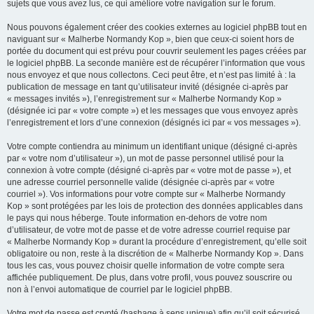
sujets que vous avez lus, ce qui améliore votre navigation sur le forum.
Nous pouvons également créer des cookies externes au logiciel phpBB tout en
naviguant sur « Malherbe Normandy Kop », bien que ceux-ci soient hors de
portée du document qui est prévu pour couvrir seulement les pages créées par
le logiciel phpBB. La seconde manière est de récupérer l’information que vous
nous envoyez et que nous collectons. Ceci peut être, et n’est pas limité à : la
publication de message en tant qu’utilisateur invité (désignée ci-après par
« messages invités »), l’enregistrement sur « Malherbe Normandy Kop »
(désignée ici par « votre compte ») et les messages que vous envoyez après
l’enregistrement et lors d’une connexion (désignés ici par « vos messages »).
Votre compte contiendra au minimum un identifiant unique (désigné ci-après
par « votre nom d’utilisateur »), un mot de passe personnel utilisé pour la
connexion à votre compte (désigné ci-après par « votre mot de passe »), et
une adresse courriel personnelle valide (désignée ci-après par « votre
courriel »). Vos informations pour votre compte sur « Malherbe Normandy
Kop » sont protégées par les lois de protection des données applicables dans
le pays qui nous héberge. Toute information en-dehors de votre nom
d’utilisateur, de votre mot de passe et de votre adresse courriel requise par
« Malherbe Normandy Kop » durant la procédure d’enregistrement, qu’elle soit
obligatoire ou non, reste à la discrétion de « Malherbe Normandy Kop ». Dans
tous les cas, vous pouvez choisir quelle information de votre compte sera
affichée publiquement. De plus, dans votre profil, vous pouvez souscrire ou
non à l’envoi automatique de courriel par le logiciel phpBB.
Votre mot de passe est crypté (hashage à sens unique) afin qu’il soit sécurisé.