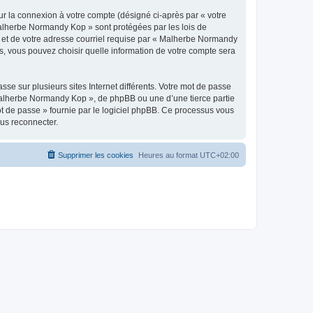
ur la connexion à votre compte (désigné ci-après par « votre
 Malherbe Normandy Kop » sont protégées par les lois de
e et de votre adresse courriel requise par « Malherbe Normandy
s, vous pouvez choisir quelle information de votre compte sera
se sur plusieurs sites Internet différents. Votre mot de passe
alherbe Normandy Kop », de phpBB ou une d’une tierce partie
ot de passe » fournie par le logiciel phpBB. Ce processus vous
ous reconnecter.
Supprimer les cookies
Heures au format
UTC+02:00