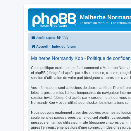
Malherbe Norman
Le forum du MNK96 - Les retrouvaill
Accès rapide
FAQ
Accueil
Index du forum
Malherbe Normandy Kop - Politique de confident
Cette politique explique en détail comment « Malherbe Normand
et phpBB (désigné ci-après par « ils », « eux », « leur », « lo
session d’utilisation de votre part (désignée ci-après par « vos 
Vos informations sont collectées de deux manières. Premièremen
téléchargés dans les fichiers temporaires du navigateur Internet
session invité (désigné ci-après par « session-id »), qui vous
Normandy Kop » et est utilisé pour stocker les informations sur 
Nous pouvons également créer des cookies externes au logicie
seulement les pages créées par le logiciel phpBB. La seconde ma
message en tant qu’utilisateur invité (désignée ci-après par 
après l’enregistrement et lors d’une connexion (désignés ici p