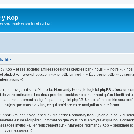
dy Kop
es des membres sur le net sont ici !
ialité
y Kop » et ses sociétés affiliées (désignés ci-après par « nous », « notre », « no
giciel phpBB », « www.phpbb.com », « phpBB Limited », « Équipes phpBB ») utilisent 
informations »).
t, en naviguant sur « Malherbe Normandy Kop », le logiciel phpBB créera un certai
 de votre ordinateur. Les deux premiers cookies ne contiennent qu’un identifiant util
 sont automatiquement assignés par le logiciel phpBB. Un troisième cookie sera cré
les sujets que vous avez lus, ce qui améliore votre navigation sur le forum.
l phpBB tout en naviguant sur « Malherbe Normandy Kop », bien que ceux-ci soient
nière est de récupérer l’information que vous nous envoyez et que nous collectons. 
« messages invités »), l’enregistrement sur « Malherbe Normandy Kop » (désignée i
ar « vos messages »).