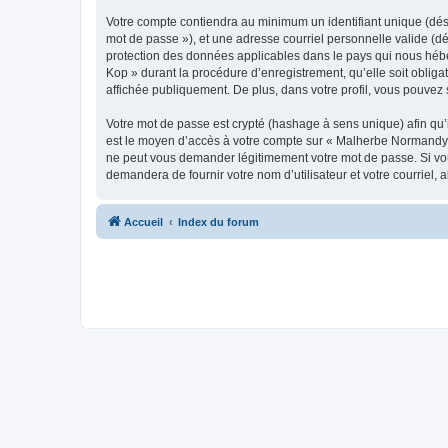
Votre compte contiendra au minimum un identifiant unique (dési
mot de passe »), et une adresse courriel personnelle valide (d
protection des données applicables dans le pays qui nous hébe
Kop » durant la procédure d’enregistrement, qu’elle soit oblig
affichée publiquement. De plus, dans votre profil, vous pouvez 
Votre mot de passe est crypté (hashage à sens unique) afin qu’i
est le moyen d’accès à votre compte sur « Malherbe Normandy
ne peut vous demander légitimement votre mot de passe. Si vous
demandera de fournir votre nom d’utilisateur et votre courriel
Accueil
Index du forum