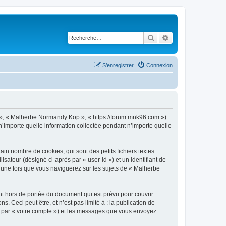
Rechercher
Recherche avancé
S’enregistrer
Connexion
s », « Malherbe Normandy Kop », « https://forum.mnk96.com »)
n’importe quelle information collectée pendant n’importe quelle
n nombre de cookies, qui sont des petits fichiers textes
isateur (désigné ci-après par « user-id ») et un identifiant de
é une fois que vous naviguerez sur les sujets de « Malherbe
 hors de portée du document qui est prévu pour couvrir
Ceci peut être, et n’est pas limité à : la publication de
ci par « votre compte ») et les messages que vous envoyez