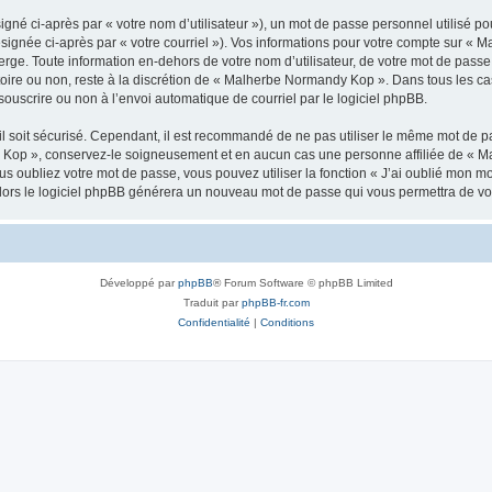
gné ci-après par « votre nom d’utilisateur »), un mot de passe personnel utilisé po
ésignée ci-après par « votre courriel »). Vos informations pour votre compte sur «
rge. Toute information en-dehors de votre nom d’utilisateur, de votre mot de pass
atoire ou non, reste à la discrétion de « Malherbe Normandy Kop ». Dans tous les ca
souscrire ou non à l’envoi automatique de courriel par le logiciel phpBB.
l soit sécurisé. Cependant, il est recommandé de ne pas utiliser le même mot de pas
 Kop », conservez-le soigneusement et en aucun cas une personne affiliée de « M
 oubliez votre mot de passe, vous pouvez utiliser la fonction « J’ai oublié mon m
, alors le logiciel phpBB générera un nouveau mot de passe qui vous permettra de v
Développé par
phpBB
® Forum Software © phpBB Limited
Traduit par
phpBB-fr.com
Confidentialité
|
Conditions