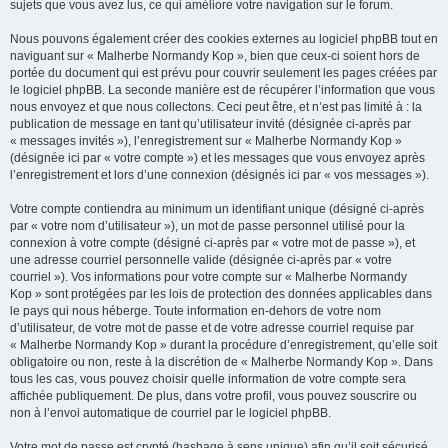
sujets que vous avez lus, ce qui améliore votre navigation sur le forum.
Nous pouvons également créer des cookies externes au logiciel phpBB tout en
naviguant sur « Malherbe Normandy Kop », bien que ceux-ci soient hors de
portée du document qui est prévu pour couvrir seulement les pages créées par
le logiciel phpBB. La seconde manière est de récupérer l’information que vous
nous envoyez et que nous collectons. Ceci peut être, et n’est pas limité à : la
publication de message en tant qu’utilisateur invité (désignée ci-après par
« messages invités »), l’enregistrement sur « Malherbe Normandy Kop »
(désignée ici par « votre compte ») et les messages que vous envoyez après
l’enregistrement et lors d’une connexion (désignés ici par « vos messages »).
Votre compte contiendra au minimum un identifiant unique (désigné ci-après
par « votre nom d’utilisateur »), un mot de passe personnel utilisé pour la
connexion à votre compte (désigné ci-après par « votre mot de passe »), et
une adresse courriel personnelle valide (désignée ci-après par « votre
courriel »). Vos informations pour votre compte sur « Malherbe Normandy
Kop » sont protégées par les lois de protection des données applicables dans
le pays qui nous héberge. Toute information en-dehors de votre nom
d’utilisateur, de votre mot de passe et de votre adresse courriel requise par
« Malherbe Normandy Kop » durant la procédure d’enregistrement, qu’elle soit
obligatoire ou non, reste à la discrétion de « Malherbe Normandy Kop ». Dans
tous les cas, vous pouvez choisir quelle information de votre compte sera
affichée publiquement. De plus, dans votre profil, vous pouvez souscrire ou
non à l’envoi automatique de courriel par le logiciel phpBB.
Votre mot de passe est crypté (hashage à sens unique) afin qu’il soit sécurisé.