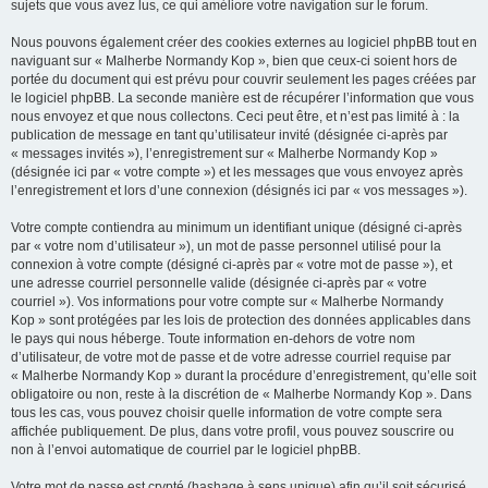
sujets que vous avez lus, ce qui améliore votre navigation sur le forum.
Nous pouvons également créer des cookies externes au logiciel phpBB tout en
naviguant sur « Malherbe Normandy Kop », bien que ceux-ci soient hors de
portée du document qui est prévu pour couvrir seulement les pages créées par
le logiciel phpBB. La seconde manière est de récupérer l’information que vous
nous envoyez et que nous collectons. Ceci peut être, et n’est pas limité à : la
publication de message en tant qu’utilisateur invité (désignée ci-après par
« messages invités »), l’enregistrement sur « Malherbe Normandy Kop »
(désignée ici par « votre compte ») et les messages que vous envoyez après
l’enregistrement et lors d’une connexion (désignés ici par « vos messages »).
Votre compte contiendra au minimum un identifiant unique (désigné ci-après
par « votre nom d’utilisateur »), un mot de passe personnel utilisé pour la
connexion à votre compte (désigné ci-après par « votre mot de passe »), et
une adresse courriel personnelle valide (désignée ci-après par « votre
courriel »). Vos informations pour votre compte sur « Malherbe Normandy
Kop » sont protégées par les lois de protection des données applicables dans
le pays qui nous héberge. Toute information en-dehors de votre nom
d’utilisateur, de votre mot de passe et de votre adresse courriel requise par
« Malherbe Normandy Kop » durant la procédure d’enregistrement, qu’elle soit
obligatoire ou non, reste à la discrétion de « Malherbe Normandy Kop ». Dans
tous les cas, vous pouvez choisir quelle information de votre compte sera
affichée publiquement. De plus, dans votre profil, vous pouvez souscrire ou
non à l’envoi automatique de courriel par le logiciel phpBB.
Votre mot de passe est crypté (hashage à sens unique) afin qu’il soit sécurisé.