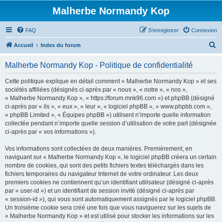
Malherbe Normandy Kop
FAQ
S’enregistrer
Connexion
R
Accueil
Index du forum
e
Malherbe Normandy Kop - Politique de confidentialité
c
h
Cette politique explique en détail comment « Malherbe Normandy Kop » et ses
sociétés affiliées (désignés ci-après par « nous », « notre », « nos »,
e
« Malherbe Normandy Kop », « https://forum.mnk96.com ») et phpBB (désigné
r
ci-après par « ils », « eux », « leur », « logiciel phpBB », « www.phpbb.com »,
« phpBB Limited », « Équipes phpBB ») utilisent n’importe quelle information
c
collectée pendant n’importe quelle session d’utilisation de votre part (désignée
h
ci-après par « vos informations »).
e
Vos informations sont collectées de deux manières. Premièrement, en
r
naviguant sur « Malherbe Normandy Kop », le logiciel phpBB créera un certain
nombre de cookies, qui sont des petits fichiers textes téléchargés dans les
fichiers temporaires du navigateur Internet de votre ordinateur. Les deux
premiers cookies ne contiennent qu’un identifiant utilisateur (désigné ci-après
par « user-id ») et un identifiant de session invité (désigné ci-après par
« session-id »), qui vous sont automatiquement assignés par le logiciel phpBB.
Un troisième cookie sera créé une fois que vous naviguerez sur les sujets de
« Malherbe Normandy Kop » et est utilisé pour stocker les informations sur les