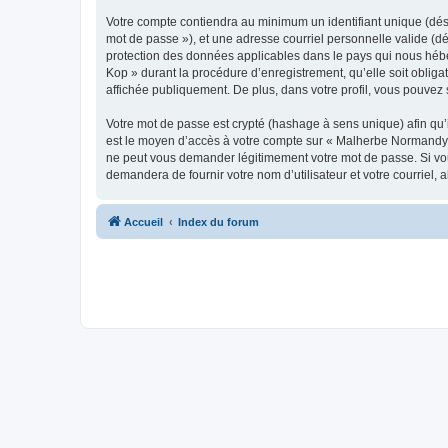
Votre compte contiendra au minimum un identifiant unique (dési
mot de passe »), et une adresse courriel personnelle valide (d
protection des données applicables dans le pays qui nous hébe
Kop » durant la procédure d’enregistrement, qu’elle soit oblig
affichée publiquement. De plus, dans votre profil, vous pouvez 
Votre mot de passe est crypté (hashage à sens unique) afin qu’i
est le moyen d’accès à votre compte sur « Malherbe Normandy
ne peut vous demander légitimement votre mot de passe. Si vous
demandera de fournir votre nom d’utilisateur et votre courriel
Accueil
Index du forum