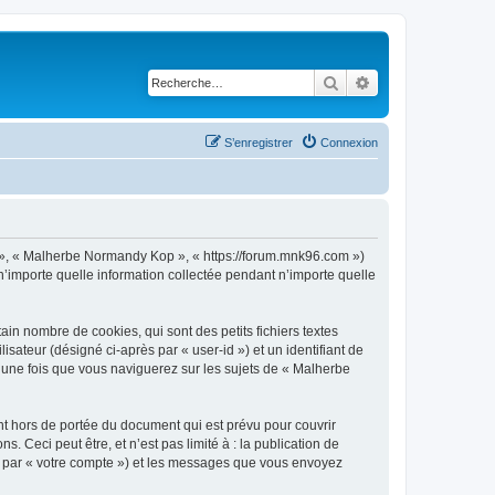
Rechercher
Recherche avancé
S’enregistrer
Connexion
s », « Malherbe Normandy Kop », « https://forum.mnk96.com »)
n’importe quelle information collectée pendant n’importe quelle
n nombre de cookies, qui sont des petits fichiers textes
isateur (désigné ci-après par « user-id ») et un identifiant de
é une fois que vous naviguerez sur les sujets de « Malherbe
 hors de portée du document qui est prévu pour couvrir
Ceci peut être, et n’est pas limité à : la publication de
ci par « votre compte ») et les messages que vous envoyez