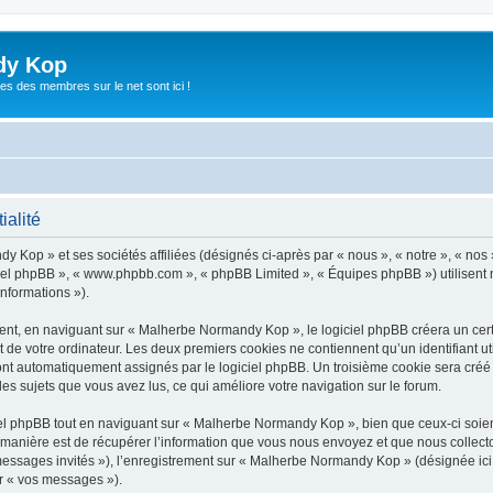
dy Kop
es des membres sur le net sont ici !
ialité
y Kop » et ses sociétés affiliées (désignés ci-après par « nous », « notre », « no
giciel phpBB », « www.phpbb.com », « phpBB Limited », « Équipes phpBB ») utilisent 
informations »).
t, en naviguant sur « Malherbe Normandy Kop », le logiciel phpBB créera un certai
 de votre ordinateur. Les deux premiers cookies ne contiennent qu’un identifiant util
 sont automatiquement assignés par le logiciel phpBB. Un troisième cookie sera cré
les sujets que vous avez lus, ce qui améliore votre navigation sur le forum.
l phpBB tout en naviguant sur « Malherbe Normandy Kop », bien que ceux-ci soient
nière est de récupérer l’information que vous nous envoyez et que nous collectons. 
« messages invités »), l’enregistrement sur « Malherbe Normandy Kop » (désignée i
ar « vos messages »).