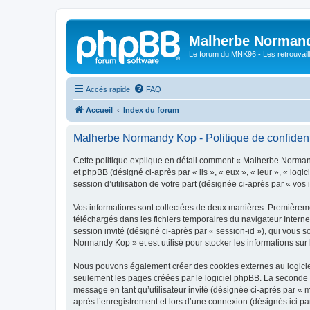
Malherbe Norman
Le forum du MNK96 - Les retrouvaill
Accès rapide
FAQ
Accueil
Index du forum
Malherbe Normandy Kop - Politique de confident
Cette politique explique en détail comment « Malherbe Normand
et phpBB (désigné ci-après par « ils », « eux », « leur », « lo
session d’utilisation de votre part (désignée ci-après par « vos 
Vos informations sont collectées de deux manières. Premièremen
téléchargés dans les fichiers temporaires du navigateur Internet
session invité (désigné ci-après par « session-id »), qui vous
Normandy Kop » et est utilisé pour stocker les informations sur 
Nous pouvons également créer des cookies externes au logicie
seulement les pages créées par le logiciel phpBB. La seconde ma
message en tant qu’utilisateur invité (désignée ci-après par 
après l’enregistrement et lors d’une connexion (désignés ici p