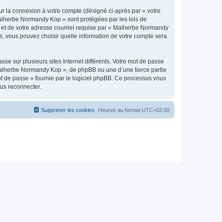
ur la connexion à votre compte (désigné ci-après par « votre
 Malherbe Normandy Kop » sont protégées par les lois de
e et de votre adresse courriel requise par « Malherbe Normandy
s, vous pouvez choisir quelle information de votre compte sera
se sur plusieurs sites Internet différents. Votre mot de passe
alherbe Normandy Kop », de phpBB ou une d’une tierce partie
ot de passe » fournie par le logiciel phpBB. Ce processus vous
ous reconnecter.
Supprimer les cookies
Heures au format
UTC+02:00