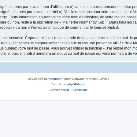
gné ci-après par « votre nom d’utilisateur »), un mot de passe personnel utilisé po
ésignée ci-après par « votre courriel »). Vos informations pour votre compte sur «
rge. Toute information en-dehors de votre nom d’utilisateur, de votre mot de pass
atoire ou non, reste à la discrétion de « Malherbe Normandy Kop ». Dans tous les ca
souscrire ou non à l’envoi automatique de courriel par le logiciel phpBB.
l soit sécurisé. Cependant, il est recommandé de ne pas utiliser le même mot de pas
 Kop », conservez-le soigneusement et en aucun cas une personne affiliée de « M
 oubliez votre mot de passe, vous pouvez utiliser la fonction « J’ai oublié mon m
, alors le logiciel phpBB générera un nouveau mot de passe qui vous permettra de v
Développé par
phpBB
® Forum Software © phpBB Limited
Traduit par
phpBB-fr.com
Confidentialité
|
Conditions