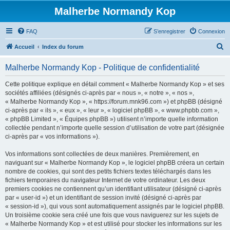
Malherbe Normandy Kop
FAQ
S’enregistrer
Connexion
R
Accueil
Index du forum
e
Malherbe Normandy Kop - Politique de confidentialité
c
h
Cette politique explique en détail comment « Malherbe Normandy Kop » et ses
sociétés affiliées (désignés ci-après par « nous », « notre », « nos »,
e
« Malherbe Normandy Kop », « https://forum.mnk96.com ») et phpBB (désigné
r
ci-après par « ils », « eux », « leur », « logiciel phpBB », « www.phpbb.com »,
« phpBB Limited », « Équipes phpBB ») utilisent n’importe quelle information
c
collectée pendant n’importe quelle session d’utilisation de votre part (désignée
h
ci-après par « vos informations »).
e
Vos informations sont collectées de deux manières. Premièrement, en
r
naviguant sur « Malherbe Normandy Kop », le logiciel phpBB créera un certain
nombre de cookies, qui sont des petits fichiers textes téléchargés dans les
fichiers temporaires du navigateur Internet de votre ordinateur. Les deux
premiers cookies ne contiennent qu’un identifiant utilisateur (désigné ci-après
par « user-id ») et un identifiant de session invité (désigné ci-après par
« session-id »), qui vous sont automatiquement assignés par le logiciel phpBB.
Un troisième cookie sera créé une fois que vous naviguerez sur les sujets de
« Malherbe Normandy Kop » et est utilisé pour stocker les informations sur les