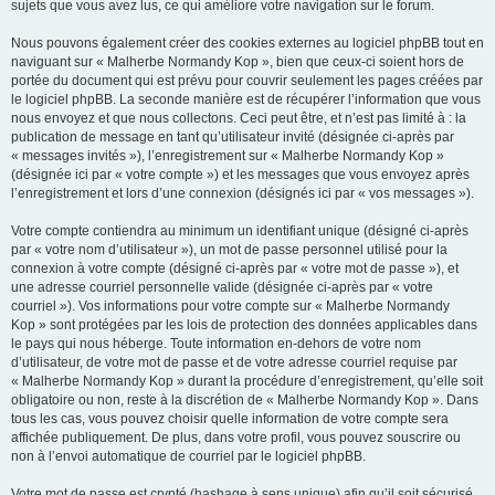
sujets que vous avez lus, ce qui améliore votre navigation sur le forum.
Nous pouvons également créer des cookies externes au logiciel phpBB tout en
naviguant sur « Malherbe Normandy Kop », bien que ceux-ci soient hors de
portée du document qui est prévu pour couvrir seulement les pages créées par
le logiciel phpBB. La seconde manière est de récupérer l’information que vous
nous envoyez et que nous collectons. Ceci peut être, et n’est pas limité à : la
publication de message en tant qu’utilisateur invité (désignée ci-après par
« messages invités »), l’enregistrement sur « Malherbe Normandy Kop »
(désignée ici par « votre compte ») et les messages que vous envoyez après
l’enregistrement et lors d’une connexion (désignés ici par « vos messages »).
Votre compte contiendra au minimum un identifiant unique (désigné ci-après
par « votre nom d’utilisateur »), un mot de passe personnel utilisé pour la
connexion à votre compte (désigné ci-après par « votre mot de passe »), et
une adresse courriel personnelle valide (désignée ci-après par « votre
courriel »). Vos informations pour votre compte sur « Malherbe Normandy
Kop » sont protégées par les lois de protection des données applicables dans
le pays qui nous héberge. Toute information en-dehors de votre nom
d’utilisateur, de votre mot de passe et de votre adresse courriel requise par
« Malherbe Normandy Kop » durant la procédure d’enregistrement, qu’elle soit
obligatoire ou non, reste à la discrétion de « Malherbe Normandy Kop ». Dans
tous les cas, vous pouvez choisir quelle information de votre compte sera
affichée publiquement. De plus, dans votre profil, vous pouvez souscrire ou
non à l’envoi automatique de courriel par le logiciel phpBB.
Votre mot de passe est crypté (hashage à sens unique) afin qu’il soit sécurisé.