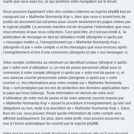
sujets que vous avez lus, ce qui améliore votre navigation sur le forum.
Nous pouvons également créer des cookies externes au logiciel phpBB tout en
naviguant sur « Malherbe Normandy Kop », bien que ceux-ci soient hors de
portée du document qui est prévu pour couvrir seulement les pages créées par
le logiciel phpBB. La seconde manière est de récupérer l’information que vous
nous envoyez et que nous collectons. Ceci peut être, et n’est pas limité à : la
publication de message en tant qu’utilisateur invité (désignée ci-après par
« messages invités »), l’enregistrement sur « Malherbe Normandy Kop »
(désignée ici par « votre compte ») et les messages que vous envoyez après
l’enregistrement et lors d’une connexion (désignés ici par « vos messages »).
Votre compte contiendra au minimum un identifiant unique (désigné ci-après
par « votre nom d’utilisateur »), un mot de passe personnel utilisé pour la
connexion à votre compte (désigné ci-après par « votre mot de passe »), et
une adresse courriel personnelle valide (désignée ci-après par « votre
courriel »). Vos informations pour votre compte sur « Malherbe Normandy
Kop » sont protégées par les lois de protection des données applicables dans
le pays qui nous héberge. Toute information en-dehors de votre nom
d’utilisateur, de votre mot de passe et de votre adresse courriel requise par
« Malherbe Normandy Kop » durant la procédure d’enregistrement, qu’elle soit
obligatoire ou non, reste à la discrétion de « Malherbe Normandy Kop ». Dans
tous les cas, vous pouvez choisir quelle information de votre compte sera
affichée publiquement. De plus, dans votre profil, vous pouvez souscrire ou
non à l’envoi automatique de courriel par le logiciel phpBB.
Votre mot de passe est crypté (hashage à sens unique) afin qu’il soit sécurisé.