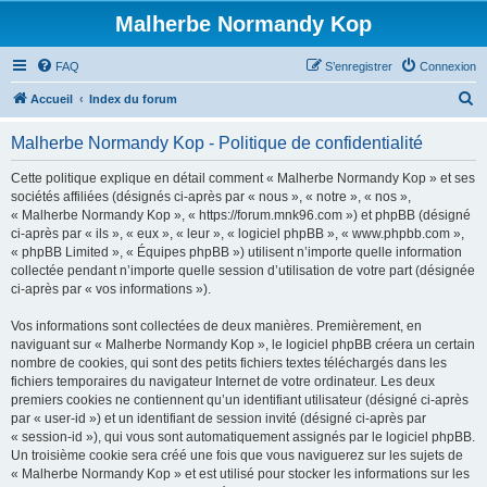
Malherbe Normandy Kop
FAQ
S’enregistrer
Connexion
R
Accueil
Index du forum
e
Malherbe Normandy Kop - Politique de confidentialité
c
h
Cette politique explique en détail comment « Malherbe Normandy Kop » et ses
sociétés affiliées (désignés ci-après par « nous », « notre », « nos »,
e
« Malherbe Normandy Kop », « https://forum.mnk96.com ») et phpBB (désigné
r
ci-après par « ils », « eux », « leur », « logiciel phpBB », « www.phpbb.com »,
« phpBB Limited », « Équipes phpBB ») utilisent n’importe quelle information
c
collectée pendant n’importe quelle session d’utilisation de votre part (désignée
h
ci-après par « vos informations »).
e
Vos informations sont collectées de deux manières. Premièrement, en
r
naviguant sur « Malherbe Normandy Kop », le logiciel phpBB créera un certain
nombre de cookies, qui sont des petits fichiers textes téléchargés dans les
fichiers temporaires du navigateur Internet de votre ordinateur. Les deux
premiers cookies ne contiennent qu’un identifiant utilisateur (désigné ci-après
par « user-id ») et un identifiant de session invité (désigné ci-après par
« session-id »), qui vous sont automatiquement assignés par le logiciel phpBB.
Un troisième cookie sera créé une fois que vous naviguerez sur les sujets de
« Malherbe Normandy Kop » et est utilisé pour stocker les informations sur les