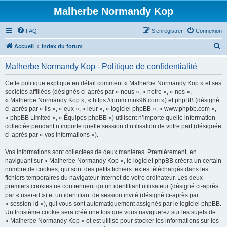
Malherbe Normandy Kop
FAQ
S’enregistrer
Connexion
R
Accueil
Index du forum
e
Malherbe Normandy Kop - Politique de confidentialité
c
h
Cette politique explique en détail comment « Malherbe Normandy Kop » et ses
sociétés affiliées (désignés ci-après par « nous », « notre », « nos »,
e
« Malherbe Normandy Kop », « https://forum.mnk96.com ») et phpBB (désigné
r
ci-après par « ils », « eux », « leur », « logiciel phpBB », « www.phpbb.com »,
« phpBB Limited », « Équipes phpBB ») utilisent n’importe quelle information
c
collectée pendant n’importe quelle session d’utilisation de votre part (désignée
h
ci-après par « vos informations »).
e
Vos informations sont collectées de deux manières. Premièrement, en
r
naviguant sur « Malherbe Normandy Kop », le logiciel phpBB créera un certain
nombre de cookies, qui sont des petits fichiers textes téléchargés dans les
fichiers temporaires du navigateur Internet de votre ordinateur. Les deux
premiers cookies ne contiennent qu’un identifiant utilisateur (désigné ci-après
par « user-id ») et un identifiant de session invité (désigné ci-après par
« session-id »), qui vous sont automatiquement assignés par le logiciel phpBB.
Un troisième cookie sera créé une fois que vous naviguerez sur les sujets de
« Malherbe Normandy Kop » et est utilisé pour stocker les informations sur les