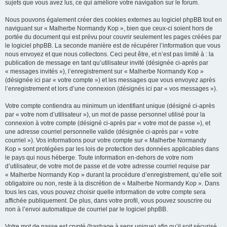
sujets que vous avez lus, ce qui améliore votre navigation sur le forum.
Nous pouvons également créer des cookies externes au logiciel phpBB tout en
naviguant sur « Malherbe Normandy Kop », bien que ceux-ci soient hors de
portée du document qui est prévu pour couvrir seulement les pages créées par
le logiciel phpBB. La seconde manière est de récupérer l’information que vous
nous envoyez et que nous collectons. Ceci peut être, et n’est pas limité à : la
publication de message en tant qu’utilisateur invité (désignée ci-après par
« messages invités »), l’enregistrement sur « Malherbe Normandy Kop »
(désignée ici par « votre compte ») et les messages que vous envoyez après
l’enregistrement et lors d’une connexion (désignés ici par « vos messages »).
Votre compte contiendra au minimum un identifiant unique (désigné ci-après
par « votre nom d’utilisateur »), un mot de passe personnel utilisé pour la
connexion à votre compte (désigné ci-après par « votre mot de passe »), et
une adresse courriel personnelle valide (désignée ci-après par « votre
courriel »). Vos informations pour votre compte sur « Malherbe Normandy
Kop » sont protégées par les lois de protection des données applicables dans
le pays qui nous héberge. Toute information en-dehors de votre nom
d’utilisateur, de votre mot de passe et de votre adresse courriel requise par
« Malherbe Normandy Kop » durant la procédure d’enregistrement, qu’elle soit
obligatoire ou non, reste à la discrétion de « Malherbe Normandy Kop ». Dans
tous les cas, vous pouvez choisir quelle information de votre compte sera
affichée publiquement. De plus, dans votre profil, vous pouvez souscrire ou
non à l’envoi automatique de courriel par le logiciel phpBB.
Votre mot de passe est crypté (hashage à sens unique) afin qu’il soit sécurisé.