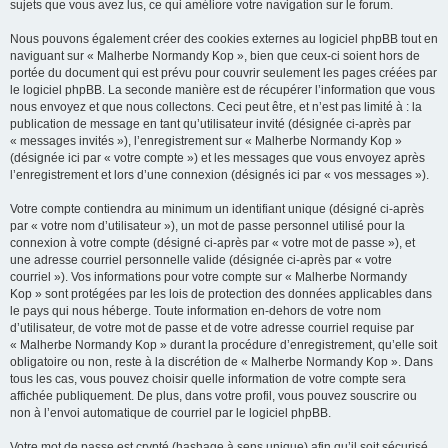
sujets que vous avez lus, ce qui améliore votre navigation sur le forum.
Nous pouvons également créer des cookies externes au logiciel phpBB tout en
naviguant sur « Malherbe Normandy Kop », bien que ceux-ci soient hors de
portée du document qui est prévu pour couvrir seulement les pages créées par
le logiciel phpBB. La seconde manière est de récupérer l’information que vous
nous envoyez et que nous collectons. Ceci peut être, et n’est pas limité à : la
publication de message en tant qu’utilisateur invité (désignée ci-après par
« messages invités »), l’enregistrement sur « Malherbe Normandy Kop »
(désignée ici par « votre compte ») et les messages que vous envoyez après
l’enregistrement et lors d’une connexion (désignés ici par « vos messages »).
Votre compte contiendra au minimum un identifiant unique (désigné ci-après
par « votre nom d’utilisateur »), un mot de passe personnel utilisé pour la
connexion à votre compte (désigné ci-après par « votre mot de passe »), et
une adresse courriel personnelle valide (désignée ci-après par « votre
courriel »). Vos informations pour votre compte sur « Malherbe Normandy
Kop » sont protégées par les lois de protection des données applicables dans
le pays qui nous héberge. Toute information en-dehors de votre nom
d’utilisateur, de votre mot de passe et de votre adresse courriel requise par
« Malherbe Normandy Kop » durant la procédure d’enregistrement, qu’elle soit
obligatoire ou non, reste à la discrétion de « Malherbe Normandy Kop ». Dans
tous les cas, vous pouvez choisir quelle information de votre compte sera
affichée publiquement. De plus, dans votre profil, vous pouvez souscrire ou
non à l’envoi automatique de courriel par le logiciel phpBB.
Votre mot de passe est crypté (hashage à sens unique) afin qu’il soit sécurisé.