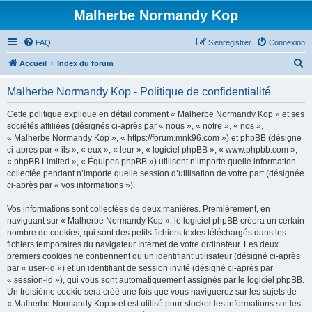
Malherbe Normandy Kop
FAQ
S’enregistrer
Connexion
R
Accueil
Index du forum
e
Malherbe Normandy Kop - Politique de confidentialité
c
h
Cette politique explique en détail comment « Malherbe Normandy Kop » et ses
sociétés affiliées (désignés ci-après par « nous », « notre », « nos »,
e
« Malherbe Normandy Kop », « https://forum.mnk96.com ») et phpBB (désigné
r
ci-après par « ils », « eux », « leur », « logiciel phpBB », « www.phpbb.com »,
« phpBB Limited », « Équipes phpBB ») utilisent n’importe quelle information
c
collectée pendant n’importe quelle session d’utilisation de votre part (désignée
h
ci-après par « vos informations »).
e
Vos informations sont collectées de deux manières. Premièrement, en
r
naviguant sur « Malherbe Normandy Kop », le logiciel phpBB créera un certain
nombre de cookies, qui sont des petits fichiers textes téléchargés dans les
fichiers temporaires du navigateur Internet de votre ordinateur. Les deux
premiers cookies ne contiennent qu’un identifiant utilisateur (désigné ci-après
par « user-id ») et un identifiant de session invité (désigné ci-après par
« session-id »), qui vous sont automatiquement assignés par le logiciel phpBB.
Un troisième cookie sera créé une fois que vous naviguerez sur les sujets de
« Malherbe Normandy Kop » et est utilisé pour stocker les informations sur les