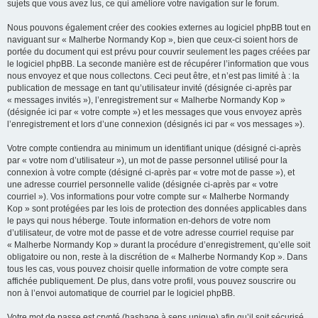
sujets que vous avez lus, ce qui améliore votre navigation sur le forum.
Nous pouvons également créer des cookies externes au logiciel phpBB tout en
naviguant sur « Malherbe Normandy Kop », bien que ceux-ci soient hors de
portée du document qui est prévu pour couvrir seulement les pages créées par
le logiciel phpBB. La seconde manière est de récupérer l’information que vous
nous envoyez et que nous collectons. Ceci peut être, et n’est pas limité à : la
publication de message en tant qu’utilisateur invité (désignée ci-après par
« messages invités »), l’enregistrement sur « Malherbe Normandy Kop »
(désignée ici par « votre compte ») et les messages que vous envoyez après
l’enregistrement et lors d’une connexion (désignés ici par « vos messages »).
Votre compte contiendra au minimum un identifiant unique (désigné ci-après
par « votre nom d’utilisateur »), un mot de passe personnel utilisé pour la
connexion à votre compte (désigné ci-après par « votre mot de passe »), et
une adresse courriel personnelle valide (désignée ci-après par « votre
courriel »). Vos informations pour votre compte sur « Malherbe Normandy
Kop » sont protégées par les lois de protection des données applicables dans
le pays qui nous héberge. Toute information en-dehors de votre nom
d’utilisateur, de votre mot de passe et de votre adresse courriel requise par
« Malherbe Normandy Kop » durant la procédure d’enregistrement, qu’elle soit
obligatoire ou non, reste à la discrétion de « Malherbe Normandy Kop ». Dans
tous les cas, vous pouvez choisir quelle information de votre compte sera
affichée publiquement. De plus, dans votre profil, vous pouvez souscrire ou
non à l’envoi automatique de courriel par le logiciel phpBB.
Votre mot de passe est crypté (hashage à sens unique) afin qu’il soit sécurisé.