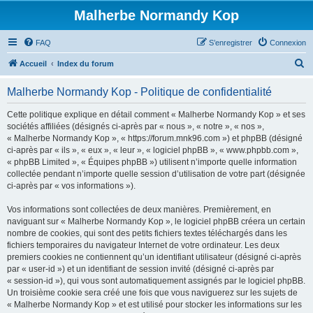
Malherbe Normandy Kop
FAQ
S’enregistrer
Connexion
R
Accueil
Index du forum
e
Malherbe Normandy Kop - Politique de confidentialité
c
h
Cette politique explique en détail comment « Malherbe Normandy Kop » et ses
sociétés affiliées (désignés ci-après par « nous », « notre », « nos »,
e
« Malherbe Normandy Kop », « https://forum.mnk96.com ») et phpBB (désigné
r
ci-après par « ils », « eux », « leur », « logiciel phpBB », « www.phpbb.com »,
« phpBB Limited », « Équipes phpBB ») utilisent n’importe quelle information
c
collectée pendant n’importe quelle session d’utilisation de votre part (désignée
h
ci-après par « vos informations »).
e
Vos informations sont collectées de deux manières. Premièrement, en
r
naviguant sur « Malherbe Normandy Kop », le logiciel phpBB créera un certain
nombre de cookies, qui sont des petits fichiers textes téléchargés dans les
fichiers temporaires du navigateur Internet de votre ordinateur. Les deux
premiers cookies ne contiennent qu’un identifiant utilisateur (désigné ci-après
par « user-id ») et un identifiant de session invité (désigné ci-après par
« session-id »), qui vous sont automatiquement assignés par le logiciel phpBB.
Un troisième cookie sera créé une fois que vous naviguerez sur les sujets de
« Malherbe Normandy Kop » et est utilisé pour stocker les informations sur les