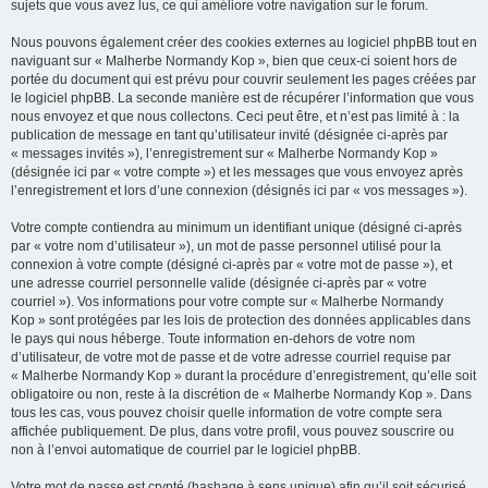
sujets que vous avez lus, ce qui améliore votre navigation sur le forum.
Nous pouvons également créer des cookies externes au logiciel phpBB tout en
naviguant sur « Malherbe Normandy Kop », bien que ceux-ci soient hors de
portée du document qui est prévu pour couvrir seulement les pages créées par
le logiciel phpBB. La seconde manière est de récupérer l’information que vous
nous envoyez et que nous collectons. Ceci peut être, et n’est pas limité à : la
publication de message en tant qu’utilisateur invité (désignée ci-après par
« messages invités »), l’enregistrement sur « Malherbe Normandy Kop »
(désignée ici par « votre compte ») et les messages que vous envoyez après
l’enregistrement et lors d’une connexion (désignés ici par « vos messages »).
Votre compte contiendra au minimum un identifiant unique (désigné ci-après
par « votre nom d’utilisateur »), un mot de passe personnel utilisé pour la
connexion à votre compte (désigné ci-après par « votre mot de passe »), et
une adresse courriel personnelle valide (désignée ci-après par « votre
courriel »). Vos informations pour votre compte sur « Malherbe Normandy
Kop » sont protégées par les lois de protection des données applicables dans
le pays qui nous héberge. Toute information en-dehors de votre nom
d’utilisateur, de votre mot de passe et de votre adresse courriel requise par
« Malherbe Normandy Kop » durant la procédure d’enregistrement, qu’elle soit
obligatoire ou non, reste à la discrétion de « Malherbe Normandy Kop ». Dans
tous les cas, vous pouvez choisir quelle information de votre compte sera
affichée publiquement. De plus, dans votre profil, vous pouvez souscrire ou
non à l’envoi automatique de courriel par le logiciel phpBB.
Votre mot de passe est crypté (hashage à sens unique) afin qu’il soit sécurisé.