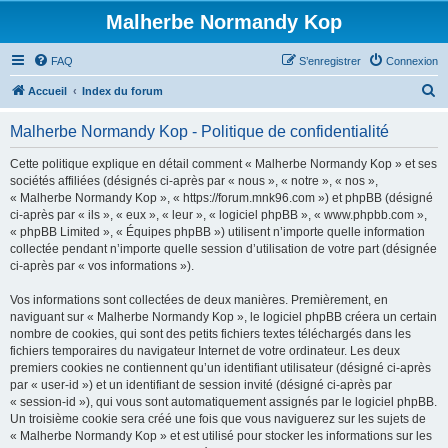
Malherbe Normandy Kop
FAQ
S’enregistrer
Connexion
R
Accueil
Index du forum
e
Malherbe Normandy Kop - Politique de confidentialité
c
h
Cette politique explique en détail comment « Malherbe Normandy Kop » et ses
sociétés affiliées (désignés ci-après par « nous », « notre », « nos »,
e
« Malherbe Normandy Kop », « https://forum.mnk96.com ») et phpBB (désigné
r
ci-après par « ils », « eux », « leur », « logiciel phpBB », « www.phpbb.com »,
« phpBB Limited », « Équipes phpBB ») utilisent n’importe quelle information
c
collectée pendant n’importe quelle session d’utilisation de votre part (désignée
h
ci-après par « vos informations »).
e
Vos informations sont collectées de deux manières. Premièrement, en
r
naviguant sur « Malherbe Normandy Kop », le logiciel phpBB créera un certain
nombre de cookies, qui sont des petits fichiers textes téléchargés dans les
fichiers temporaires du navigateur Internet de votre ordinateur. Les deux
premiers cookies ne contiennent qu’un identifiant utilisateur (désigné ci-après
par « user-id ») et un identifiant de session invité (désigné ci-après par
« session-id »), qui vous sont automatiquement assignés par le logiciel phpBB.
Un troisième cookie sera créé une fois que vous naviguerez sur les sujets de
« Malherbe Normandy Kop » et est utilisé pour stocker les informations sur les