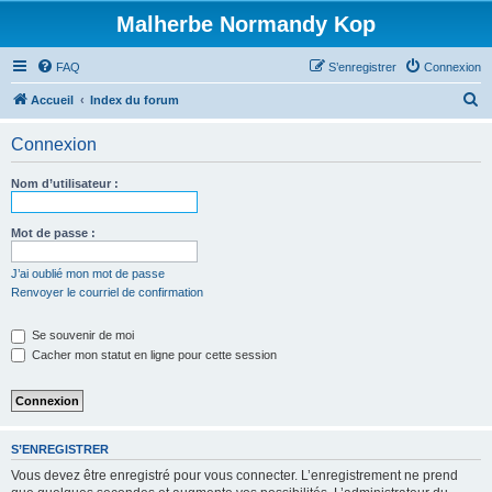
Malherbe Normandy Kop
FAQ
S’enregistrer
Connexion
R
Accueil
Index du forum
e
Connexion
c
h
Nom d’utilisateur :
e
r
Mot de passe :
c
J’ai oublié mon mot de passe
h
Renvoyer le courriel de confirmation
e
Se souvenir de moi
r
Cacher mon statut en ligne pour cette session
S’ENREGISTRER
Vous devez être enregistré pour vous connecter. L’enregistrement ne prend