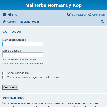
Malherbe Normandy Kop
FAQ
S’enregistrer
Connexion
R
Accueil
Index du forum
e
Connexion
c
h
Nom d’utilisateur :
e
r
Mot de passe :
c
J’ai oublié mon mot de passe
h
Renvoyer le courriel de confirmation
e
Se souvenir de moi
r
Cacher mon statut en ligne pour cette session
S’ENREGISTRER
Vous devez être enregistré pour vous connecter. L’enregistrement ne prend