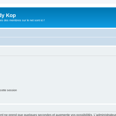
dy Kop
es des membres sur le net sont ici !
cette session
ment ne prend que quelques secondes et augmente vos possibilités. L’administrate