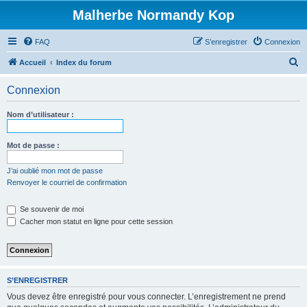
Malherbe Normandy Kop
FAQ
S’enregistrer
Connexion
R
Accueil
Index du forum
e
Connexion
c
h
Nom d’utilisateur :
e
r
Mot de passe :
c
J’ai oublié mon mot de passe
h
Renvoyer le courriel de confirmation
e
Se souvenir de moi
r
Cacher mon statut en ligne pour cette session
S’ENREGISTRER
Vous devez être enregistré pour vous connecter. L’enregistrement ne prend