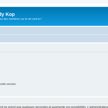
dy Kop
es des membres sur le net sont ici !
cette session
ment ne prend que quelques secondes et augmente vos possibilités. L’administrate