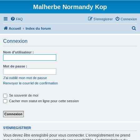
Malherbe Normandy Kop
FAQ
S’enregistrer
Connexion
R
Accueil
Index du forum
e
Connexion
c
h
Nom d’utilisateur :
e
r
Mot de passe :
c
J’ai oublié mon mot de passe
h
Renvoyer le courriel de confirmation
e
Se souvenir de moi
r
Cacher mon statut en ligne pour cette session
S’ENREGISTRER
Vous devez être enregistré pour vous connecter. L’enregistrement ne prend