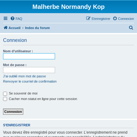
Malherbe Normandy Kop
FAQ
S’enregistrer
Connexion
R
Accueil
Index du forum
e
Connexion
c
h
Nom d’utilisateur :
e
r
Mot de passe :
c
J’ai oublié mon mot de passe
h
Renvoyer le courriel de confirmation
e
Se souvenir de moi
r
Cacher mon statut en ligne pour cette session
S’ENREGISTRER
Vous devez être enregistré pour vous connecter. L’enregistrement ne prend