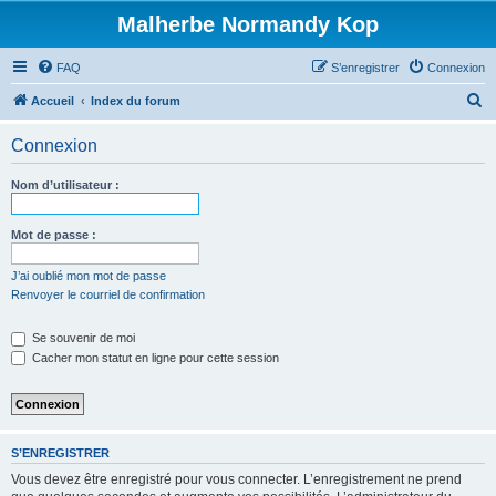
Malherbe Normandy Kop
FAQ
S’enregistrer
Connexion
R
Accueil
Index du forum
e
Connexion
c
h
Nom d’utilisateur :
e
r
Mot de passe :
c
J’ai oublié mon mot de passe
h
Renvoyer le courriel de confirmation
e
Se souvenir de moi
r
Cacher mon statut en ligne pour cette session
S’ENREGISTRER
Vous devez être enregistré pour vous connecter. L’enregistrement ne prend