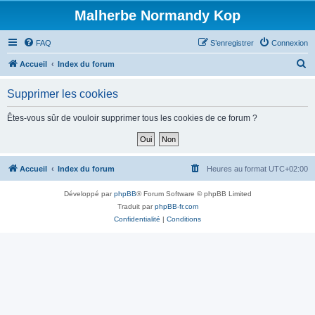
Malherbe Normandy Kop
FAQ
S’enregistrer
Connexion
R
Accueil
Index du forum
e
Supprimer les cookies
c
h
Êtes-vous sûr de vouloir supprimer tous les cookies de ce forum ?
e
r
c
Accueil
Index du forum
Heures au format
UTC+02:00
h
Développé par
phpBB
® Forum Software © phpBB Limited
e
Traduit par
phpBB-fr.com
r
Confidentialité
|
Conditions