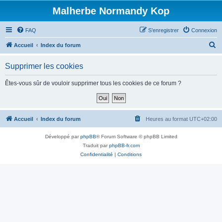
Malherbe Normandy Kop
FAQ
S’enregistrer
Connexion
R
Accueil
Index du forum
e
Supprimer les cookies
c
h
Êtes-vous sûr de vouloir supprimer tous les cookies de ce forum ?
e
r
c
Accueil
Index du forum
Heures au format
UTC+02:00
h
Développé par
phpBB
® Forum Software © phpBB Limited
e
Traduit par
phpBB-fr.com
r
Confidentialité
|
Conditions