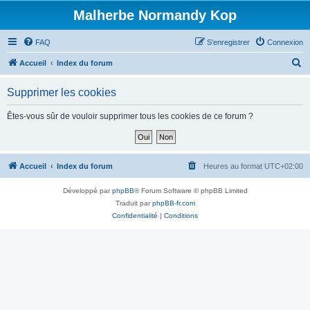
Malherbe Normandy Kop
FAQ
S’enregistrer
Connexion
R
Accueil
Index du forum
e
Supprimer les cookies
c
h
Êtes-vous sûr de vouloir supprimer tous les cookies de ce forum ?
e
r
c
Accueil
Index du forum
Heures au format
UTC+02:00
h
Développé par
phpBB
® Forum Software © phpBB Limited
e
Traduit par
phpBB-fr.com
r
Confidentialité
|
Conditions