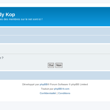
dy Kop
es des membres sur le net sont ici !
m ?
Développé par
phpBB
® Forum Software © phpBB Limited
Traduit par
phpBB-fr.com
Confidentialité
|
Conditions