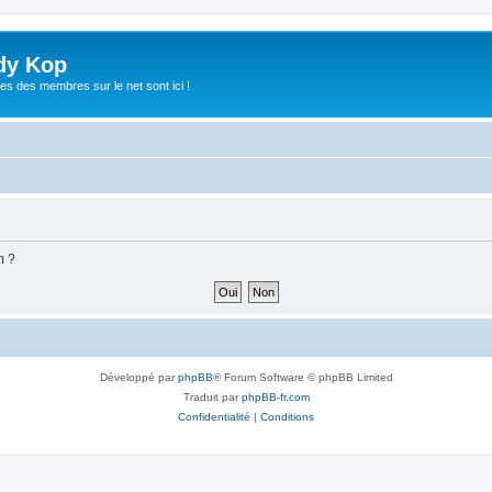
dy Kop
es des membres sur le net sont ici !
m ?
Développé par
phpBB
® Forum Software © phpBB Limited
Traduit par
phpBB-fr.com
Confidentialité
|
Conditions