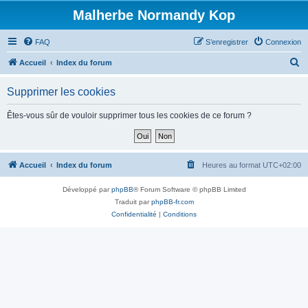
Malherbe Normandy Kop
FAQ
S’enregistrer
Connexion
R
Accueil
Index du forum
e
Supprimer les cookies
c
h
Êtes-vous sûr de vouloir supprimer tous les cookies de ce forum ?
e
r
c
Accueil
Index du forum
Heures au format
UTC+02:00
h
Développé par
phpBB
® Forum Software © phpBB Limited
e
Traduit par
phpBB-fr.com
r
Confidentialité
|
Conditions