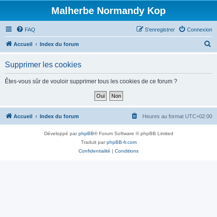
Malherbe Normandy Kop
FAQ
S’enregistrer
Connexion
R
Accueil
Index du forum
e
Supprimer les cookies
c
h
Êtes-vous sûr de vouloir supprimer tous les cookies de ce forum ?
e
r
c
Accueil
Index du forum
Heures au format
UTC+02:00
h
Développé par
phpBB
® Forum Software © phpBB Limited
e
Traduit par
phpBB-fr.com
r
Confidentialité
|
Conditions