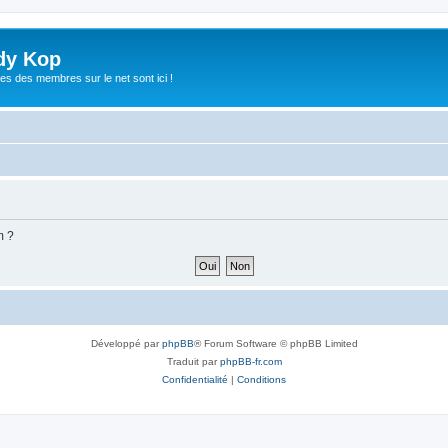
dy Kop
es des membres sur le net sont ici !
m ?
Développé par
phpBB
® Forum Software © phpBB Limited
Traduit par
phpBB-fr.com
Confidentialité
|
Conditions