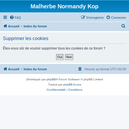
Malherbe Normandy Kop
FAQ
S’enregistrer
Connexion
R
Accueil
Index du forum
e
Supprimer les cookies
c
h
Êtes-vous sûr de vouloir supprimer tous les cookies de ce forum ?
e
r
c
Accueil
Index du forum
Heures au format
UTC+02:00
h
Développé par
phpBB
® Forum Software © phpBB Limited
e
Traduit par
phpBB-fr.com
r
Confidentialité
|
Conditions