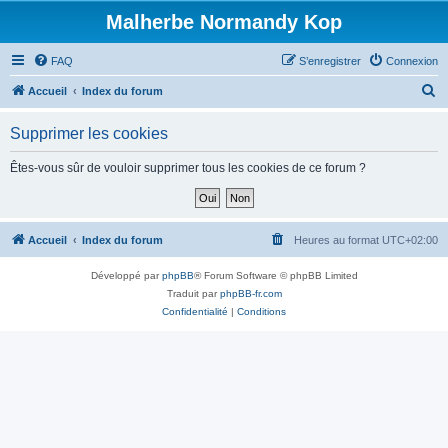
Malherbe Normandy Kop
FAQ
S’enregistrer
Connexion
R
Accueil
Index du forum
e
Supprimer les cookies
c
h
Êtes-vous sûr de vouloir supprimer tous les cookies de ce forum ?
e
r
c
Accueil
Index du forum
Heures au format
UTC+02:00
h
Développé par
phpBB
® Forum Software © phpBB Limited
e
Traduit par
phpBB-fr.com
r
Confidentialité
|
Conditions