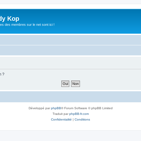
dy Kop
es des membres sur le net sont ici !
m ?
Développé par
phpBB
® Forum Software © phpBB Limited
Traduit par
phpBB-fr.com
Confidentialité
|
Conditions