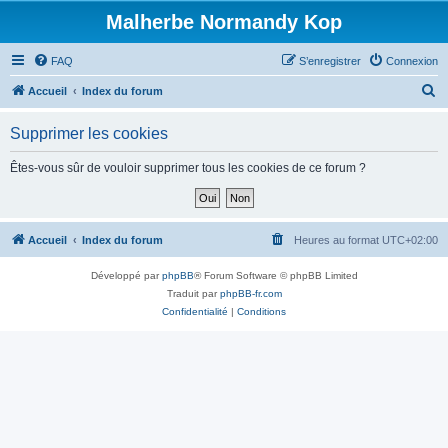
Malherbe Normandy Kop
FAQ
S’enregistrer
Connexion
R
Accueil
Index du forum
e
Supprimer les cookies
c
h
Êtes-vous sûr de vouloir supprimer tous les cookies de ce forum ?
e
r
c
Accueil
Index du forum
Heures au format
UTC+02:00
h
Développé par
phpBB
® Forum Software © phpBB Limited
e
Traduit par
phpBB-fr.com
r
Confidentialité
|
Conditions