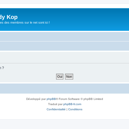
dy Kop
es des membres sur le net sont ici !
m ?
Développé par
phpBB
® Forum Software © phpBB Limited
Traduit par
phpBB-fr.com
Confidentialité
|
Conditions